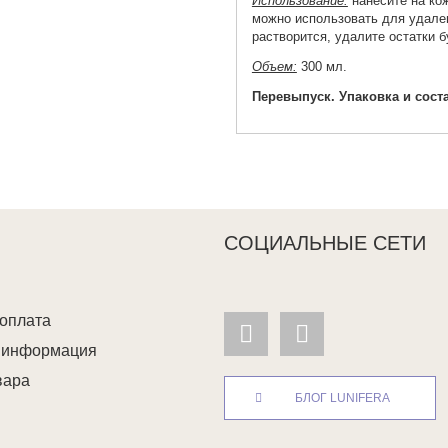
Использование:
нанесите на ко
можно использовать для удален
растворится, удалите остатки 
Объем:
300 мл.
Перевыпуск. Упаковка и сост
СОЦИАЛЬНЫЕ СЕТИ
 оплата
я информация
вара
БЛОГ LUNIFERA