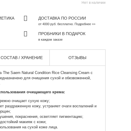
Нет в наличии
МЕТИКА
ДОСТАВКА ПО РОССИИ
от 4000 руб. бесплатно. Подробнее >>
ПРОБНИКИ В ПОДАРОК
в каждом заказе
СОСТАВ / ХРАНЕНИЕ
ОТЗЫВЫ
The Saem Natural Condition Rice Cleansing Cream с
а
едназначено для очищения сухой и обезвоженной,
.
спользования очищающего крема:
режно очищает сухую кожу;
ет раздраженную кожу, устраняет очаги воспалений и
орщин;
ушения, покраснения, осветляет пигментацию;
достойкий макияж с кожи;
ользования на сухой коже лица.