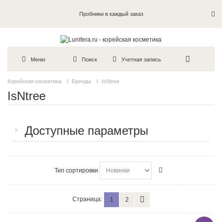
Пробники в каждый заказ
Меню
Поиск
Учетная запись
Корейская косметика
Бренды
IsNtree
IsNtree
Доступные параметры
Тип сортировки
Страница:
1
2