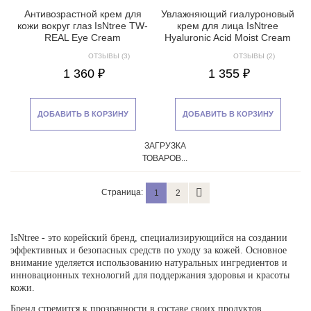
Антивозрастной крем для
Увлажняющий гиалуроновый
кожи вокруг глаз IsNtree TW-
крем для лица IsNtree
REAL Eye Cream
Hyaluronic Acid Moist Cream
ОТЗЫВЫ (3)
ОТЗЫВЫ (2)
1 360 ₽
1 355 ₽
ДОБАВИТЬ В КОРЗИНУ
ДОБАВИТЬ В КОРЗИНУ
ЗАГРУЗКА
ТОВАРОВ...
Страница:
1
2
IsNtree - это корейский бренд, специализирующийся на создании
эффективных и безопасных средств по уходу за кожей. Основное
внимание уделяется использованию натуральных ингредиентов и
инновационных технологий для поддержания здоровья и красоты
кожи.
Бренд стремится к прозрачности в составе своих продуктов,