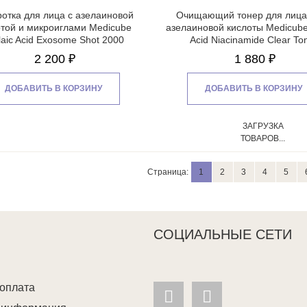
отка для лица с азелаиновой
Очищающий тонер для лица
отой и микроиглами Medicube
азелаиновой кислоты Medicube
laic Acid Exosome Shot 2000
Acid Niacinamide Clear To
2 200 ₽
1 880 ₽
ДОБАВИТЬ В КОРЗИНУ
ДОБАВИТЬ В КОРЗИНУ
ЗАГРУЗКА
ТОВАРОВ...
Страница:
1
2
3
4
5
СОЦИАЛЬНЫЕ СЕТИ
 оплата