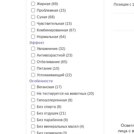
Жирная
(69)
Позиции с 1
I'm From
(2)
Проблемная
(15)
IsNtree
(4)
Сухая
(68)
JMsolution
(1)
Чувствительная
(15)
MEDI-PEEL
(2)
Комбинированная
(67)
Medicube
(18)
Нормальная
(64)
Mediheal
(2)
Эффект
Real Barrier
(4)
Увлажнение
(32)
Round Lab
(4)
Антивозрастной
(23)
The Saem
(1)
Отбеливание
(65)
Tiam
(4)
Питание
(10)
Tocobo
(3)
Успокаивающий
(22)
VT Cosmetics
(14)
Особенности
Веганская
(17)
Не тестируется на животных
(20)
Гипоаллергенная
(8)
Без спирта
(8)
Без отдушек
(21)
Без парабенов
(9)
Освет
Без минеральных масел
(4)
лица с в
Без силиконов
(3)