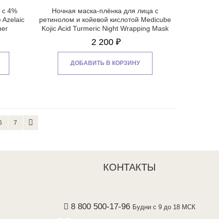
 с 4%
Ночная маска-плёнка для лица с
 Azelaic
ретинолом и койевой кислотой Medicube
ner
Kojic Acid Turmeric Night Wrapping Mask
2 200 ₽
ДОБАВИТЬ В КОРЗИНУ
6
7
КОНТАКТЫ
8 800 500-17-96
Будни с 9 до 18 МСК