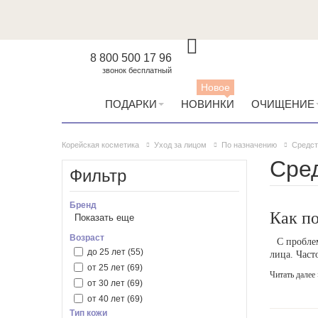
8 800 500 17 96
звонок бесплатный
Новое
ПОДАРКИ
НОВИНКИ
ОЧИЩЕНИЕ
Корейская косметика
Уход за лицом
По назначению
Средст
Сред
Фильтр
Бренд
Как по
Показать еще
Anua
(4)
Arencia
(1)
Возраст
С пробле
AXIS-Y
(6)
до 25 лет
(55)
лица. Част
By Wishtrend
(3)
от 25 лет
(69)
Читать далее 
Celimax
(3)
от 30 лет
(69)
Cosrx
(4)
от 40 лет
(69)
Тип кожи
Dr. Althea
(1)