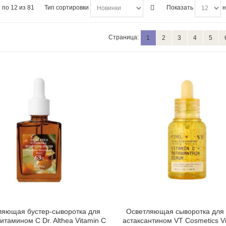
 по 12 из 81
Тип сортировки
Показать
н
Страница:
1
2
3
4
5
ляющая бустер-сыворотка для
Осветляющая сыворотка для 
итамином С Dr. Althea Vitamin C
астаксантином VT Cosmetics V