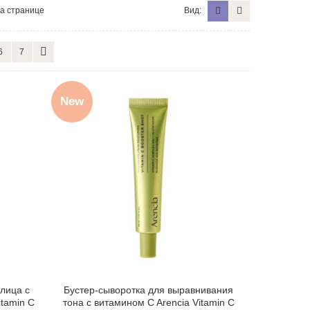
а странице
Вид:
6
7
New
лица с
Бустер-сыворотка для выравнивания
itamin C
тона с витамином C Arencia Vitamin C