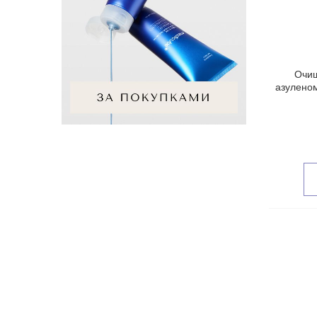
Очищ
азуленом