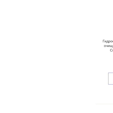
Гидро
очище
C