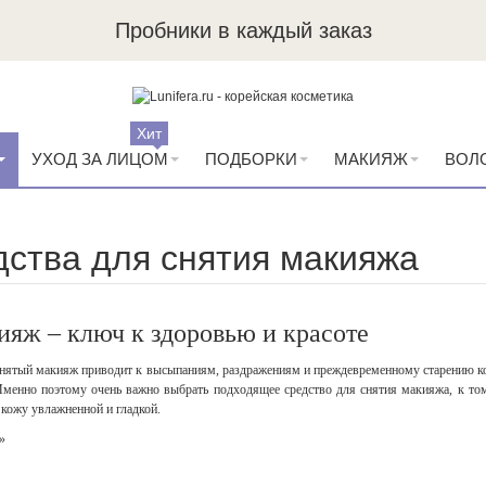
Пробники в каждый заказ
Хит
УХОД ЗА ЛИЦОМ
ПОДБОРКИ
МАКИЯЖ
ВОЛ
ства для снятия макияжа
яж – ключ к здоровью и красоте
нятый макияж приводит к высыпаниям, раздражениям и преждевременному старению кожи
менно поэтому очень важно выбрать подходящее средство для снятия макияжа, к тому
 кожу увлажненной и гладкой.
»