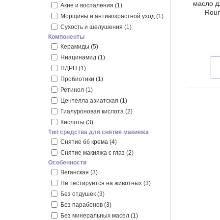
масло д
Акне и воспаления
(1)
Roun
Морщины и антивозрастной уход
(1)
Сухость и шелушения
(1)
Компоненты
Керамиды
(5)
Ниацинамид
(1)
ПДРН
(1)
Пробиотики
(1)
Ретинол
(1)
Центелла азиатская
(1)
Гиалуроновая кислота
(2)
Кислоты
(3)
Тип средства для снятия макияжа
Снятие бб крема
(4)
Снятие макияжа с глаз
(2)
Особенности
Веганская
(3)
Не тестируется на животных
(3)
Без отдушек
(3)
Без парабенов
(3)
Без минеральных масел
(1)