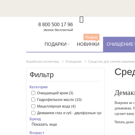
8 800 500 17 96
звонок бесплатный
Новое
ПОДАРКИ
НОВИНКИ
ОЧИЩЕНИЕ
Корейская косметика
Очищение
Средства для снятия макияжа
Сред
Фильтр
Категория
Демаки
Очищающий крем
(3)
Гидрофильное масло
(10)
Вовремя не с
Мицеллярная вода
(4)
демакияжа. И
Демакияж глаз и губ - двухфазные средство
(1)
сделает вашу
Бренд
Читать далее 
Показать еще
Anua
(2)
AXIS-Y
(1)
Возраст