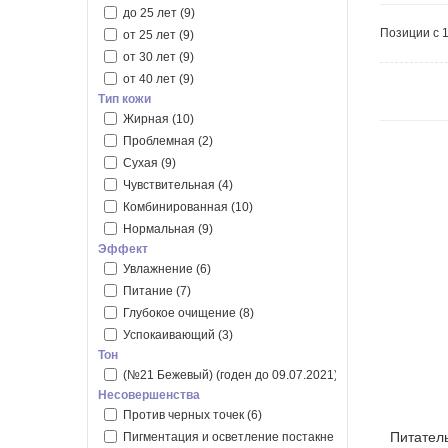
Celimax
(2)
до 25 лет
(9)
Позиции с 1
Dr. Althea
(2)
от 25 лет
(9)
MEDI-PEEL
(1)
от 30 лет
(9)
Real Barrier
(1)
от 40 лет
(9)
Тип кожи
Round Lab
(3)
Жирная
(10)
The Saem
(4)
Проблемная
(2)
VT Cosmetics
(2)
Сухая
(9)
Чувствительная
(4)
Комбинированная
(10)
Нормальная
(9)
Эффект
Увлажнение
(6)
Питание
(7)
Глубокое очищение
(8)
Успокаивающий
(3)
Тон
(№21 Бежевый) (годен до 09.07.2021)
(16)
Несовершенства
Против черных точек
(6)
Питател
Пигментация и осветление постакне
(1)