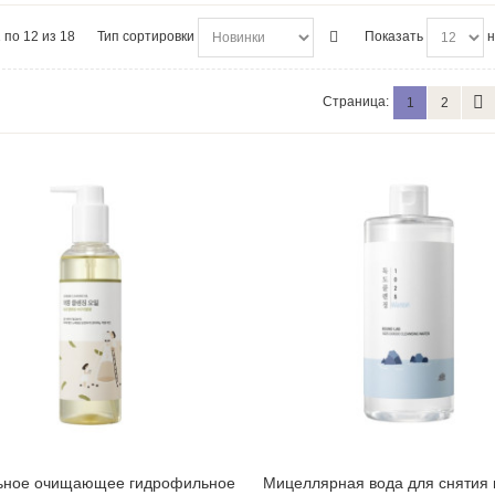
 по 12 из 18
Тип сортировки
Показать
н
Страница:
1
2
ьное очищающее гидрофильное
Мицеллярная вода для снятия