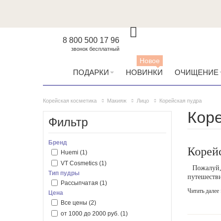
8 800 500 17 96
звонок бесплатный
Новое
ПОДАРКИ
НОВИНКИ
ОЧИЩЕНИЕ
Корейская косметика
Макияж
Лицо
Корейская пудра
Коре
Фильтр
Бренд
Корейс
Huemi
(1)
VT Cosmetics
(1)
Пожалуй,
Тип пудры
путешестви
Рассыпчатая
(1)
Читать далее 
Цена
Все цены
(2)
от 1000 до 2000 руб.
(1)