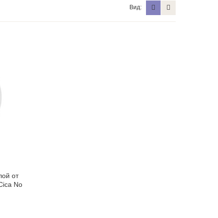
Вид:
лой от
Cica No