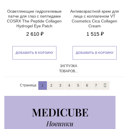
Осветляющие гидрогелевые
Антивозрастной крем для
патчи для глаз с пептидами
лица с коллагеном VT
COSRX The Peptide Collagen
Cosmetics Cica Collagen
Hydrogel Eye Patch
Cream
2 610 ₽
1 515 ₽
ДОБАВИТЬ В КОРЗИНУ
ДОБАВИТЬ В КОРЗИНУ
ЗАГРУЗКА
ТОВАРОВ...
Страница:
1
2
3
4
5
6
7