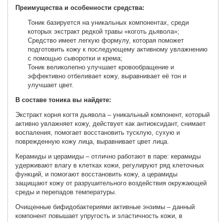
Преимущества и особенности средства:
Тоник базируется на уникальных компонентах, среди
которых экстракт редкой травы «коготь дьявола»;
Средство имеет легкую формулу, которая поможет
подготовить кожу к последующему активному увлажнению
с помощью сыворотки и крема;
Тоник великолепно улучшает кровообращение и
эффективно отбеливает кожу, выравнивает её тон и
улучшает цвет.
В составе тоника вы найдете:
Экстракт корня когтя дьявола – уникальный компонент, который
активно увлажняет кожу, действует как антиоксидант, снимает
воспаления, помогает восстановить тусклую, сухую и
поврежденную кожу лица, выравнивает цвет лица.
Керамиды и церамиды – отлично работают в паре: керамиды
удерживают влагу в клетках кожи, регулируют ряд клеточных
функций, и помогают восстановить кожу, а церамиды
защищают кожу от разрушительного воздействия окружающей
среды и перепадов температуры.
Очищенные бифидобактериями активные энзимы – данный
компонент повышает упругость и эластичность кожи, в