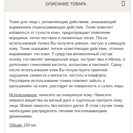
ОПИСАНИЕ ТОВАРА
Тоник для лица
с увлажняющим действием, оказывающий
выраженное отшелушивающее действие. Тоник помогает
избавиться от сухости кожи, предотвращает появление
морщинок, пятен постакне и пигментных пятен. После
использования тоника Вы получите ровную, чистую и сияющую
кожу. Тоник оказывает легкое осветляющее действие, отлично
выравнивает тон кожи. У средства великолепный состав:
основу составляет минеральная вода, экстракт ивы и яблока, а
дополняют гликолевая кислота, аллантоин и пантенол. Сразу
после использования кожи Вы почувствуете приятное
ощущение свежести и мягкости, чистоты и комфорта.
Регулярное использование тоника поможет забыть о
шелушениях на коже, разгладит ее поверхность и сузить поры.
Использование:
нанесите на очищенную кожу. Нанесите
немного вещества на ватный диск и тщательно протрите кожу
лица. Можно наносить без ватного диска. В этом случае тонер
необходимо распределять легкими похлопывающими
движениями.
Объем:
150 мл.