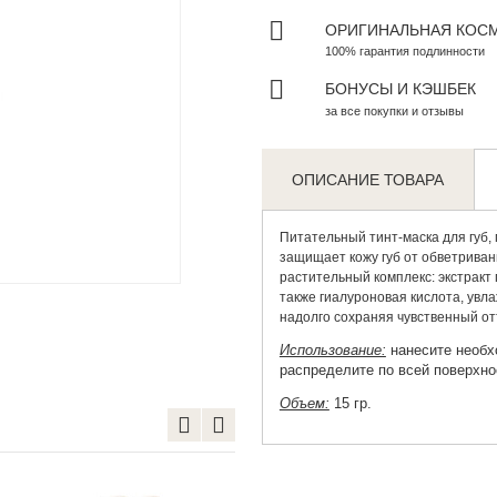
ОРИГИНАЛЬНАЯ КОС
100% гарантия подлинности
БОНУСЫ И КЭШБЕК
за все покупки и отзывы
ОПИСАНИЕ ТОВАРА
Питательный
тинт-маска для губ
,
защищает кожу губ от обветривани
Zoom
растительный комплекс: экстракт г
также гиалуроновая кислота, увл
надолго сохраняя чувственный от
Использование:
нанесите необх
распределите по всей поверхнос
Объем:
15 гр.