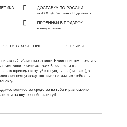
МЕТИКА
ДОСТАВКА ПО РОССИИ
от 4000 руб. бесплатно. Подробнее >>
ПРОБНИКИ В ПОДАРОК
в каждом заказе
СОСТАВ / ХРАНЕНИЕ
ОТЗЫВЫ
 придающий губам яркие оттенки. Имеет приятную текстуру,
я, увлажняет и смягчает кожу. В составе тинта
раната (приводит кожу губ в тонус), пиона (смягчает), а
ажняющая нежную кожу. Тинт имеет отличную стойкость,
тенок губ.
одимое количество средства на губы и равномерно
ти или по внутренней части губ.