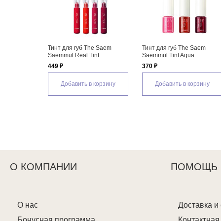
Тинт для губ The Saem
Хайлайтер The Saem
Рассыпчатая
Saemmul Tint Aqua
Saemmul Aura Liquid
Saem Saemmu
Highlighter
Powder
370 ₽
720 ₽
630 ₽
Добавить в корзину
Добавить в корзину
Добавит
О КОМПАНИИ
ПОМОЩЬ
О нас
Доставка и
Бонусная программа
Контактна