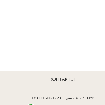
mmul
Праймер The Saem Saemmul
Тональная основа The Saem
Face Lightener
Saemmul Cover Foundation
350 ₽
500 ₽
495 ₽
Добавить в корзину
Добавить в корзину
КОНТАКТЫ
8 800 500-17-96
Будни с 9 до 18 МСК