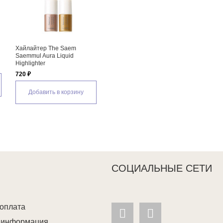
 пудра The
Праймер The Saem Saemmul
ББ крем The Saem Sae
l Perfect Pore
Perfect Pore Primer
Perfect Pore BB
795 ₽
844 ₽
Добавить в корзину
Добавить в корзину
ь в корзину
СОЦИАЛЬНЫЕ СЕТИ
 оплата
я информация