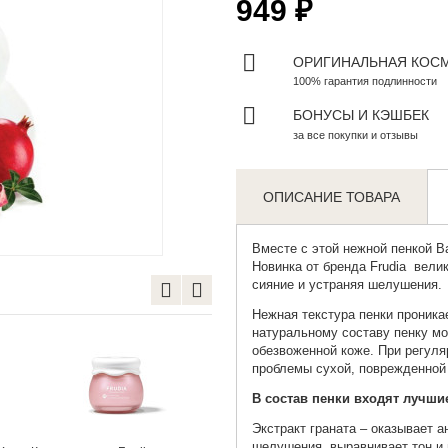
949 ₽
ОРИГИНАЛЬНАЯ КОС
100% гарантия подлинности
БОНУСЫ И КЭШБЕК
за все покупки и отзывы
ОПИСАНИЕ ТОВАРА
Zoom
Вместе с этой нежной пенкой В
Новинка от бренда
Frudia
велик
сияние и устраняя шелушения.
Нежная текстура пенки проникае
натуральному составу пенку мо
обезвоженной коже. При регуля
проблемы сухой, поврежденной 
В состав пенки входят лучш
Экстракт граната – оказывает а
шелушения, выравнивает тон и 