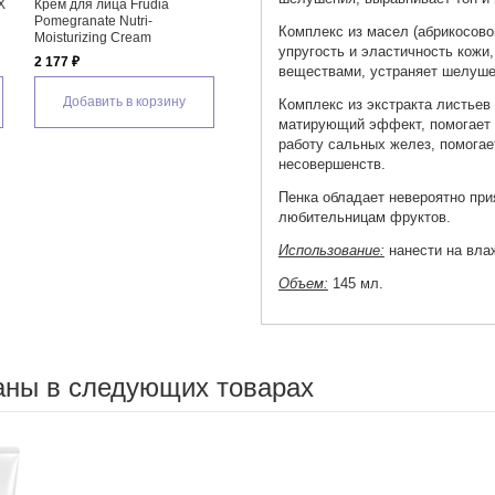
Frudia
Крем для лица Frudia
Листовые маски (5 шт) с
ri-
Pomegranate Nutri-
экстрактом граната Frudia
Комплекс из масел (абрикосовой
er
Moisturizing Cream In Mist
Pomegranate Nutri-
упругость и эластичность кожи
Moisturizing Mask
1 600 ₽
веществами, устраняет шелуше
952 ₽
1 190 ₽
корзину
Добавить в корзину
Комплекс из экстракта листьев 
Добавить в корзину
матирующий эффект, помогает п
работу сальных желез, помогает
несовершенств.
Пенка обладает невероятно при
любительницам фруктов.
Использование:
нанести на вла
Объем:
145 мл.
аны в следующих товарах