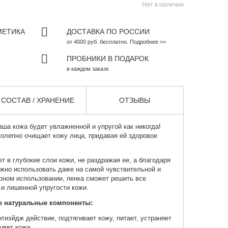
Нет в наличии
МЕТИКА
ДОСТАВКА ПО РОССИИ
от 4000 руб. бесплатно. Подробнее >>
ПРОБНИКИ В ПОДАРОК
в каждом заказе
СОСТАВ / ХРАНЕНИЕ
ОТЗЫВЫ
аша кожа будет увлажненной и упругой как никогда!
олепно очищает кожу лица, придавая ей здоровое
т в глубокие слои кожи, не раздражая ее, а благодаря
жно использовать даже на самой чувствительной и
рном использовании, пенка сможет решить все
и лишенной упругости кожи.
ие натуральные компоненты:
нтиэйдж действие, подтягивает кожу, питает, устраняет
цвет кожи.