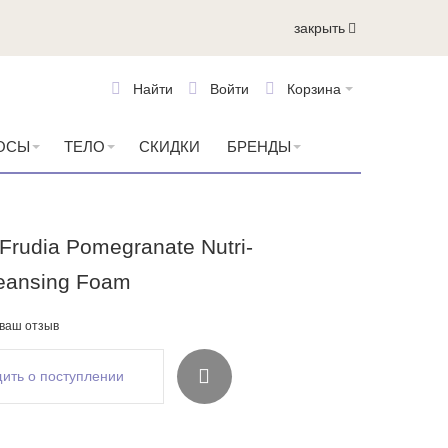
закрыть
Найти
Войти
Корзина
ОСЫ
ТЕЛО
СКИДКИ
БРЕНДЫ
rudia Pomegranate Nutri-
leansing Foam
 ваш отзыв
ить о поступлении