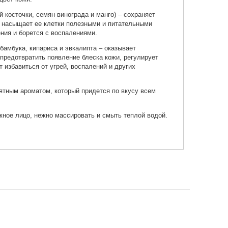
Питательная тканевая маска
с экстрактом граната Frudia
 косточки, семян винограда и манго) – сохраняет
Pomegranate Nutri-
, насыщает ее клетки полезными и питательными
Moisturizing Mask
ния и борется с воспалениями.
145 ₽
бамбука, кипариса и эвкалипта – оказывает
Добавить в корзину
редотвратить появление блеска кожи, регулирует
 избавиться от угрей, воспалений и других
ятным ароматом, который придется по вкусу всем
жное лицо, нежно массировать и смыть теплой водой.