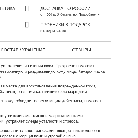
МЕТИКА
ДОСТАВКА ПО РОССИИ
от 4000 руб. бесплатно. Подробнее >>
ПРОБНИКИ В ПОДАРОК
в каждом заказе
СОСТАВ / ХРАНЕНИЕ
ОТЗЫВЫ
 увлажнения и питания кожи. Прекрасно помогают
безвоженную и раздраженную кожу лица. Каждая маска
л:
я маска для восстановления поврежденной кожи,
ствием, разглаживает мимические морщинки.
ет кожу, обладает осветляющим действием, помогает
ожу витаминами, микро и макроэлементами,
и, устраняет следы усталости и стресса.
вовоспалительное, ранозаживляющее, питательное и
борется с морщинками и угревой сыпью.