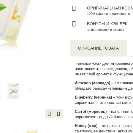
ОРИГИНАЛЬНАЯ КОС
100% гарантия подлинности
БОНУСЫ И КЭШБЕК
за все покупки и отзывы
ОПИСАНИЕ ТОВАРА
для мгновенного
Тканевые маски
восстановить поврежденную, о
Zoom
имеет свой аромат и функциона
Avocado (авокадо)
– смягчающа
обладает ранозаживляющим дей
Blueberry (черника)
– тонизиру
справиться с отечностью кожи.
Carrot (морковь)
– наполняет к
нормализует водный баланс кож
Honey (мед)
– оказывает проти
смягчающее действие, активно 