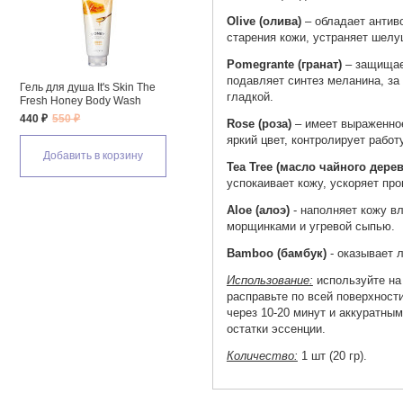
Olive (олива)
– обладает антив
старения кожи, устраняет шелу
Pomegrante (гранат)
– защищае
подавляет синтез меланина, за 
Лосьон для тела It's Skin The
Лосьон для тела It's Skin The
Лосьон
гладкой.
Fresh Rose Body Lotion
Fresh Mojito Body Lotion
Fresh
590 ₽
590 ₽
590 ₽
Rose (роза)
– имеет выраженно
яркий цвет, контролирует рабо
Добавить в корзину
Добавить в корзину
Д
Tea Tree (масло чайного дерев
успокаивает кожу, ускоряет пр
Aloe (алоэ)
- наполняет кожу вл
морщинками и угревой сыпью.
Bamboo (бамбук)
- оказывает 
Использование:
используйте на
расправьте по всей поверхности
через 10-20 минут и аккуратн
остатки эссенции.
Количество:
1 шт (20 гр).