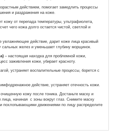
озрастным действием, помогает замедлить процессы
шения и раздражения на коже.
т кожу от перепада температуры, ультрафиолета,
счет чего кожа долго остается чистой, светлой и
 для тела It's Skin The
Мицеллярная вода It's Skin
Мицеллярная вода 
 Honey Body Lotion
The Fresh Plop Cleansing
The Fresh Plop Cl
Water Blueberry
Water Grapefruit
е увлажняющее действие, дарит коже лица красивый
990 ₽
1 190 ₽
ту сальных желез и уменьшает глубину морщинок.
обавить в корзину
Добавить в корзину
Добавить в к
а)
– настоящая находка для проблемной кожи,
оцесс заживления кожи, убирает красноту.
агой, устраняет воспалительные процессы, борется с
лимфодренажное действие, устраняет отечность кожи.
 очищенную кожу после тоника. Достаньте маску и
 лица, начиная с зоны вокруг глаз. Снимите маску
ыми похлопывающими движениями по лицу распределите