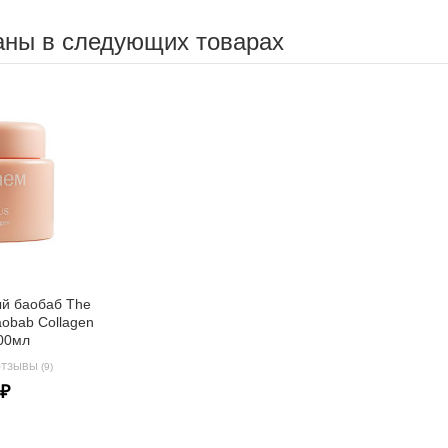
аны в следующих товарах
ый баобаб The
aobab Collagen
00мл
ТЗЫВЫ (9)
 ₽