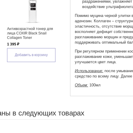
раздражениями, увлажняет 
воздействие ультрафиолет
Помимо муцина черной улитки в
аденозин. Коллаген – структурн
эластичность, отсутствие морщ
Крем для глаз с коллагеном
восполняет дефицит собственно
COXIR Black Snail Collagen
разглаживанию морщин и преду
Eye Cream
поддерживать оптимальный бал
1 599 ₽
При регулярном применении кос
Добавить в корзину
разглаживание кожи, уменьшает
улучшается цвет лица.
Использование:
после умывания
средство по всему лицу. Далее
Объем:
100мл
аны в следующих товарах