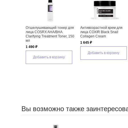
й крем для
Антивозрастной тонер для
Антивозрастной серум
ck Snail
лица COXIR Black Snail
COXIR Black Snail Collagen
m
Collagen Toner
Serum
1 395 ₽
1 645 ₽
 корзину
Добавить в корзину
Добавить в корзину
Вы возможно также заинтересов