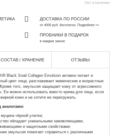
Нет в наличии
МЕТИКА
ДОСТАВКА ПО РОССИИ
от 4000 руб. бесплатно. Подробнее >>
ПРОБНИКИ В ПОДАРОК
в каждом заказе
СОСТАВ / ХРАНЕНИЕ
ОТЗЫВЫ
R Black Snail Collagen Emulsion активно питает и
клый цвет лица, разглаживает мимические и возрастные
Кроме того, эмульсия защищает кожу от агрессивного
. Ее можно использовать вместо крема для лица, если
жирной кожи и не хотите ее перегружать.
 аналогами:
 муцина чёрной улитки;
дство обладает уникальными заживляющими,
живающими и защитными свойствами.
нии эмульсия помогает справиться с различными