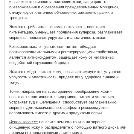
и высокоинтенсивное увлажнение кожи, защищают от
обезвоживания и образования преждевременных морщинок,
стимулируют клеточное обновление, заживляют ранки и
трещинки.
Экстракт гриба чага - снимает отечность, осветляет
пигментацию, уменьшает проявления купероза, разглаживает
морщины, повышает упругость и эластичность кожи.
Кокосовое масло - увлажняет, питает, обладает
противовоспалительными и регенерирующими свойствами,
является антиоксидантом, защищает кожу от негативных
воздействий окружающей среды.
Экстракт мёда - питает кожу, повышает иммунитет, улучшает
упругость и эластичность, придает лицу здоровое сияние и
тонус.
Тоник направлен на всестороннее преображение кожи -
повышает эластичность эпидермиса, питает и увлажняет,
устраняет зуд и шелушения, способствует разглаживанию
морщин. Для максимального эффекта рекомендуется
использовать вместе с другими продуктами серии.
Использование:
нанесите немного тоника на заранее
очищенную кожу и распределите с помощью ватного диска или
легкими похлопывающими движениями.