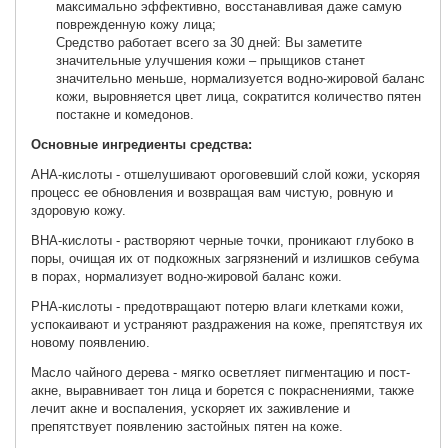
максимально эффективно, восстанавливая даже самую
поврежденную кожу лица;
Средство работает всего за 30 дней: Вы заметите
значительные улучшения кожи – прыщиков станет
значительно меньше, нормализуется водно-жировой баланс
кожи, выровняется цвет лица, сократится количество пятен
постакне и комедонов.
Основные ингредиенты средства:
АНА-кислоты - отшелушивают ороговевший слой кожи, ускоряя
процесс ее обновления и возвращая вам чистую, ровную и
здоровую кожу.
ВНА-кислоты - растворяют черные точки, проникают глубоко в
поры, очищая их от подкожных загрязнений и излишков себума
в порах, нормализует водно-жировой баланс кожи.
РНА-кислоты - предотвращают потерю влаги клетками кожи,
успокаивают и устраняют раздражения на коже, препятствуя их
новому появлению.
Масло чайного дерева - мягко осветляет пигментацию и пост-
акне, выравнивает тон лица и борется с покраснениями, также
лечит акне и воспаления, ускоряет их заживление и
препятствует появлению застойных пятен на коже.