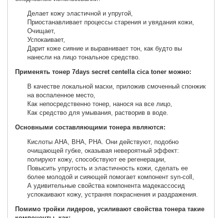
Делает кожу эластичной и упругой,
Приостанавливает процессы старения и увядания кожи,
Очищает,
Успокаивает,
Дарит коже сияние и выравнивает тон, как будто вы
нанесли на лицо тональное средство.
Применять тонер 7days secret centella cica toner можно:
В качестве локальной маски, приложив смоченный спонжик
на воспаленное место,
Как непосредственно тонер, нанося на все лицо,
Как средство для умывания, растворив в воде.
Основными составляющими тонера являются:
Кислоты АНА, ВНА, РНА. Они действуют, подобно
очищающей губке, оказывая невероятный эффект:
полируют кожу, способствуют ее регенерации,
Повысить упругость и эластичность кожи, сделать ее
более молодой и сияющей помогает компонент syn-coll,
А удивительные свойства компонента мадекассосид
успокаивают кожу, устраняя покраснения и раздражения.
Помимо тройки лидеров, усиливают свойства тонера такие
компоненты, как: