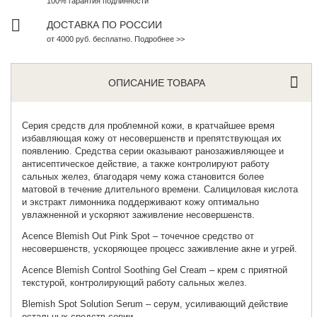
100% гарантия подлинности
ДОСТАВКА ПО РОССИИ
от 4000 руб. бесплатно. Подробнее >>
ОПИСАНИЕ ТОВАРА
Серия средств для проблемной кожи, в кратчайшее время
избавляющая кожу от несовершенств и препятствующая их
появлению. Средства серии оказывают ранозаживляющее и
антисептическое действие, а также контролируют работу
сальных желез, благодаря чему кожа становится более
матовой в течение длительного времени. Салициловая кислота
и экстракт лимонника поддерживают кожу оптимально
увлажненной и ускоряют заживление несовершенств.
Acence Blemish Out Pink Spot
– точечное средство от
несовершенств, ускоряющее процесс заживление акне и угрей.
Acence Blemish Control Soothing Gel Cream
– крем с приятной
текстурой, контролирующий работу сальных желез.
Blemish Spot Solution Serum
– серум, усиливающий действие
остальных средств серии.