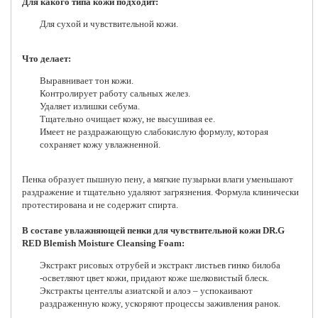
Для какого типа кожи подходит:
Для сухой и чувствительной кожи.
Что делает:
Выравнивает тон кожи.
Контролирует работу сальных желез.
Удаляет излишки себума.
Тщательно очищает кожу, не высушивая ее.
Имеет не раздражающую слабокислую формулу, которая
сохраняет кожу увлажненной.
Пенка образует пышную пену, а мягкие пузырьки влаги уменьшают
раздражение и тщательно удаляют загрязнения. Формула клинически
протестирована и не содержит спирта.
В составе увлажняющей пенки для чувствительной кожи DR.G
RED Blemish Moisture Cleansing Foam:
Экстракт рисовых отрубей и экстракт листьев гинко билоба
-осветляют цвет кожи, придают коже шелковистый блеск.
Экстракты центеллы азиатской и алоэ – успокаивают
раздраженную кожу, ускоряют процессы заживления ранок.