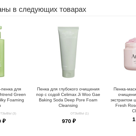
аны в следующих товарах
-пенка для
Пенка для глубокого очищения
Пенка-маск
htrend Green
пор с содой Celimax Ji Woo Gae
очищени
ilky Foaming
Baking Soda Deep Pore Foam
экстрактом 
h
Cleansing
Fresh Ros
C
ТЗЫВЫ (3)
ОТЗЫВЫ (1)
1
0 ₽
970 ₽