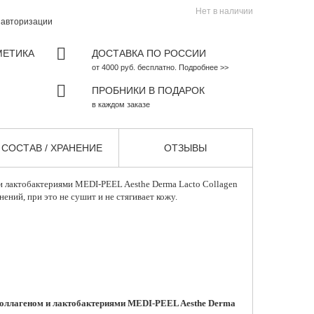
Нет в наличии
и
авторизации
МЕТИКА
ДОСТАВКА ПО РОССИИ
от 4000 руб. бесплатно. Подробнее >>
ПРОБНИКИ В ПОДАРОК
в каждом заказе
СОСТАВ / ХРАНЕНИЕ
ОТЗЫВЫ
 и лактобактериями
MEDI-PEEL
Aesthe Derma Lacto Collagen
нений, при это не сушит и не стягивает кожу.
 коллагеном и лактобактериями MEDI-PEEL Aesthe Derma