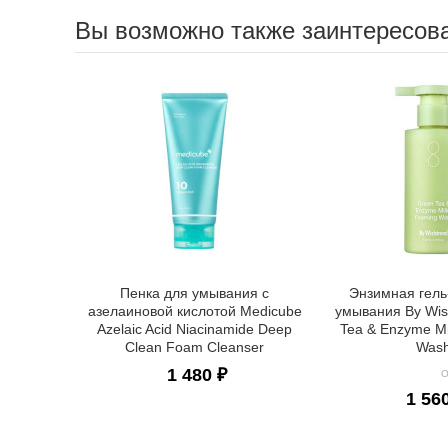
Вы возможно также заинтересов
Пенка для умывания с
Энзимная гель
азелаиновой кислотой Medicube
умывания By Wis
Azelaic Acid Niacinamide Deep
Tea & Enzyme M
Clean Foam Cleanser
Was
1 480 ₽
О
1 56