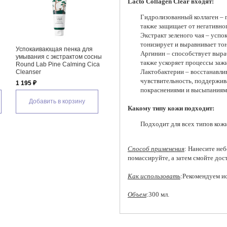
Lacto Collagen Clear входят:
Гидролизованный коллаген – г
также защищает от негативно
Экстракт зеленого чая – успок
тонизирует и выравнивает тон
ля
Пенка-маска для глубокого
Энзимная гель-пенка для
Перси
Аргинин – способствует выраб
очищения кожи лица с
умывания By Wishtrend Green
умыва
также ускоряет процессы заж
экстрактом иссопа Arencia
Tea & Enzyme Milky Foaming
Sprea
Лактобактерии – восстанавли
Blue Hyssop Rice Mochi
Wash
1 035
Cleanser
чувствительность, поддержива
1 560 ₽
покраснениями и высыпаниям
1 320 ₽
Д
Добавить в корзину
Какому типу кожи подходит:
Добавить в корзину
Подходит для всех типов кожи
Способ применения
: Нанесите не
помассируйте, а затем смойте до
Как использовать
:Рекомендуем и
Объем
:300 мл.