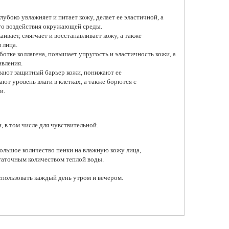
лубоко увлажняет и питает кожу, делает ее эластичной, а
го воздействия окружающей среды.
аивает, смягчает и восстанавливает кожу, а также
 лица.
ковая пенка для
отке коллагена, повышает упругость и эластичность кожи, а
ния Anua Peach Niacin
ивления.
d Cleansing Foam
вают защитный барьер кожи, понижают ее
 ₽
ют уровень влаги в клетках, а также борются с
и.
обавить в корзину
, в том числе для чувствительной.
большое количество пенки на влажную кожу лица,
статочным количеством теплой воды.
спользовать каждый день утром и вечером.