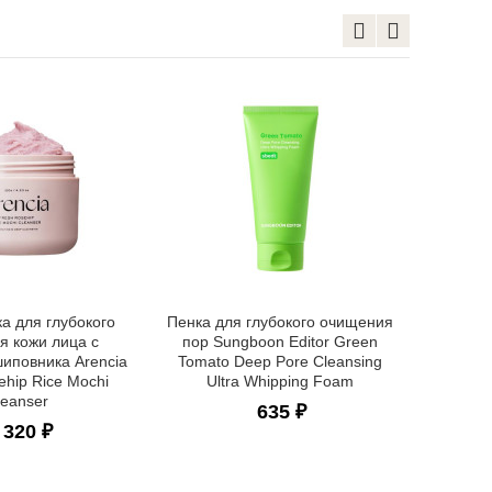
Глубокоо
для умы
Querceti
а для глубокого
Пенка для глубокого очищения
я кожи лица с
пор Sungboon Editor Green
шиповника Arencia
Tomato Deep Pore Cleansing
ehip Rice Mochi
Ultra Whipping Foam
leanser
635 ₽
 320 ₽