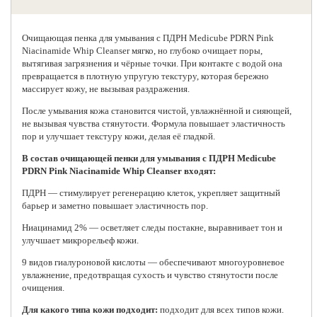
Очищающая пенка для умывания с ПДРН
Medicube
PDRN Pink
Niacinamide Whip Cleanser мягко, но глубоко очищает поры,
вытягивая загрязнения и чёрные точки. При контакте с водой она
превращается в плотную упругую текстуру, которая бережно
массирует кожу, не вызывая раздражения.
После умывания кожа становится чистой, увлажнённой и сияющей,
не вызывая чувства стянутости. Формула повышает эластичность
пор и улучшает текстуру кожи, делая её гладкой.
В состав очищающей пенки для умывания с ПДРН Medicube
PDRN Pink Niacinamide Whip Cleanser входят:
ПДРН — стимулирует регенерацию клеток, укрепляет защитный
барьер и заметно повышает эластичность пор.
Ниацинамид 2% — осветляет следы постакне, выравнивает тон и
улучшает микрорельеф кожи.
9 видов гиалуроновой кислоты — обеспечивают многоуровневое
увлажнение, предотвращая сухость и чувство стянутости после
очищения.
Для какого типа кожи подходит:
подходит для всех типов кожи.