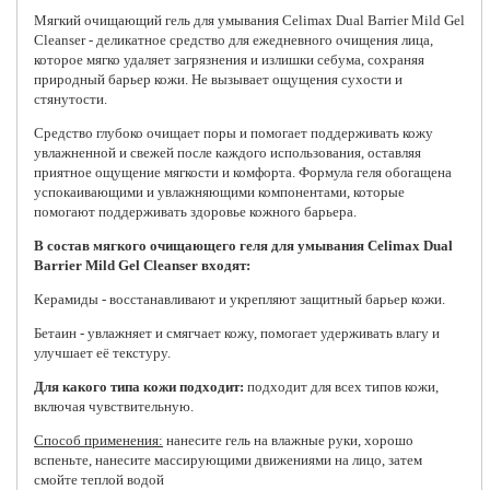
Мягкий очищающий гель для умывания
Celimax Dual Barrier Mild Gel
Cleanser - деликатное средство для ежедневного очищения лица,
которое мягко удаляет загрязнения и излишки себума, сохраняя
природный барьер кожи. Не вызывает ощущения сухости и
стянутости.
Средство глубоко очищает поры и помогает поддерживать кожу
увлажненной и свежей после каждого использования, оставляя
приятное ощущение мягкости и комфорта. Формула геля обогащена
успокаивающими и увлажняющими компонентами, которые
помогают поддерживать здоровье кожного барьера.
В состав мягкого очищающего геля для умывания Celimax Dual
Barrier Mild Gel Cleanser входят:
Керамиды - восстанавливают и укрепляют защитный барьер кожи.
Бетаин - увлажняет и смягчает кожу, помогает удерживать влагу и
улучшает её текстуру.
Для какого типа кожи подходит:
подходит для всех типов кожи,
включая чувствительную.
Способ применения:
нанесите гель на влажные руки, хорошо
вспеньте, нанесите массирующими движениями на лицо, затем
смойте теплой водой