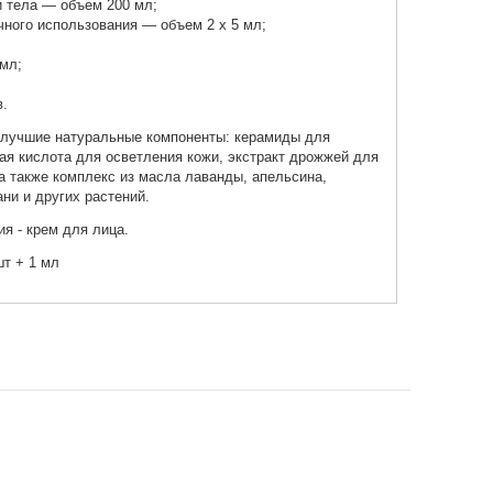
и тела — объем 200 мл;
чного использования — объем 2 x 5 мл;
 мл;
.
т лучшие натуральные компоненты: керамиды для
ая кислота для осветления кожи, экстракт дрожжей для
 а также комплекс из масла лаванды, апельсина,
ни и других растений.
я - крем для лица.
шт + 1 мл