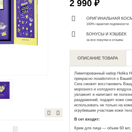
2 990 ₽
ОРИГИНАЛЬНАЯ КОС
100% гарантия подлинности
БОНУСЫ И КЭШБЕК
за все покупки и отзывы
ОПИСАНИЕ ТОВАРА
Zoom
Лимитированный набор
Holika 
прекрасно позаботится о Вашей
Cera сможет восстановить Вашу
морозного и холодного воздуха
увлажнят и напитают ее полез
раздражений, подарят коже сия
использовать не только на коже
огрубевшим участкам кожи тела 
В сет входят:
Крем для лица — объем 60 мл