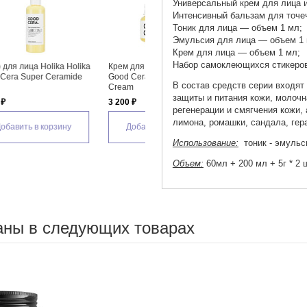
Универсальный крем для лица 
Интенсивный бальзам для точе
Тоник для лица — объем 1 мл;
Эмульсия для лица — объем 1
Крем для лица — объем 1 мл;
Набор самоклеющихся стикеров
a
Бальзам для губ Holika Holika
Бальзам для губ Holika Holika
Good Cera Super Ceramide
Good Cera Super Ceramide
В состав средств серии входя
Lip Oil Balm
Lip Oil Stick
защиты и питания кожи, молочн
470 ₽
775 ₽
регенерации и смягчения кожи,
лимона, ромашки, сандала, гера
Добавить в корзину
Добавить в корзину
Использование:
тоник - эмульси
Объем:
60мл + 200 мл + 5г * 2 
аны в следующих товарах