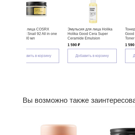
ца Holika
Тонер для лица Holika Holika
Крем для лица Holika Holik
a Super
Good Cera Super Ceramide
Good Cera Super Ceramide
ion
Toner
Cream
1 590 ₽
3 200 ₽
 корзину
Добавить в корзину
Добавить в корзину
Вы возможно также заинтересов