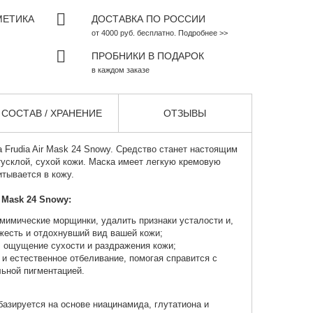
МЕТИКА
ДОСТАВКА ПО РОССИИ
от 4000 руб. бесплатно. Подробнее >>
ПРОБНИКИ В ПОДАРОК
в каждом заказе
СОСТАВ / ХРАНЕНИЕ
ОТЗЫВЫ
а
Frudia Air Mask 24 Snowy. Средство станет настоящим
усклой, сухой кожи. Маска имеет легкую кремовую
итывается в кожу.
 Mask 24 Snowy:
мимические морщинки, удалить признаки усталости и,
ежесть и отдохнувший вид вашей кожи;
, ощущение сухости и раздражения кожи;
 и естественное отбеливание, помогая справится с
ьной пигментацией.
базируется на основе ниацинамида, глутатиона и