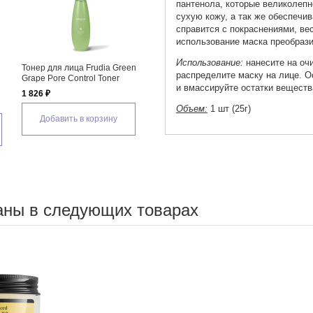
пантенола, которые великолепн
сухую кожу, а так же обеспечив
справится с покраснениями, ве
использование маска преобрази
Использование:
нанесите на оч
Тонер для лица Frudia Green
Листовые маски (5 шт) с
Ткане
распределите маску на лице. Ос
Grape Pore Control Toner
экстрактом зеленого
зелен
и вмассируйте остатки веществ
винограда Frudia Green Grape
Green
1 826 ₽
Pore Control Mask
Mask
Объем:
1 шт (25г)
1 190 ₽
145 ₽
Добавить в корзину
Добавить в корзину
Д
аны в следующих товарах