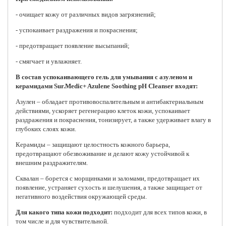
- очищает кожу от различных видов загрязнений;
- успокаивает раздражения и покраснения;
- предотвращает появление высыпаний;
- смягчает и увлажняет.
В состав успокаивающего гель для умывания с азуленом и
керамидами Sur.Medic+ Azulene Soothing pH Cleanser входят:
Азулен – обладает противовоспалительным и антибактериальным
действиями, ускоряет регенерацию клеток кожи, успокаивает
раздражения и покраснения, тонизирует, а также удерживает влагу в
глубоких слоях кожи.
Керамиды – защищают целостность кожного барьера,
предотвращают обезвоживание и делают кожу устойчивой к
внешним раздражителям.
Сквалан – борется с морщинками и заломами, предотвращает их
появление, устраняет сухость и шелушения, а также защищает от
негативного воздействия окружающей среды.
Для какого типа кожи подходит:
подходит для всех типов кожи, в
том числе и для чувствительной.