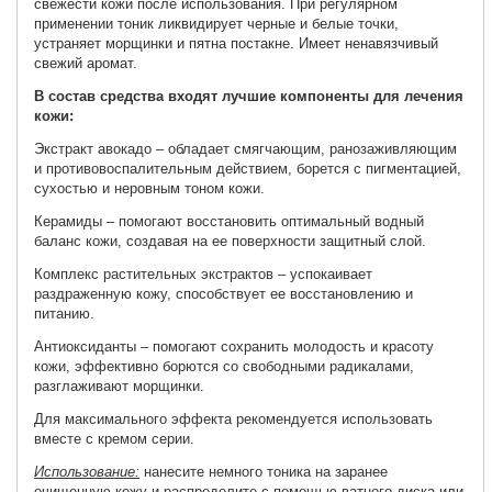
свежести кожи после использования. При регулярном
применении тоник ликвидирует черные и белые точки,
устраняет морщинки и пятна постакне. Имеет ненавязчивый
свежий аромат.
В состав средства входят лучшие компоненты для лечения
кожи:
Экстракт авокадо – обладает смягчающим, ранозаживляющим
и противовоспалительным действием, борется с пигментацией,
сухостью и неровным тоном кожи.
Керамиды – помогают восстановить оптимальный водный
баланс кожи, создавая на ее поверхности защитный слой.
Комплекс растительных экстрактов – успокаивает
раздраженную кожу, способствует ее восстановлению и
питанию.
Антиоксиданты – помогают сохранить молодость и красоту
кожи, эффективно борются со свободными радикалами,
разглаживают морщинки.
Для максимального эффекта рекомендуется использовать
вместе с кремом серии.
Использование:
нанесите немного тоника на заранее
очищенную кожу и распределите с помощью ватного диска или