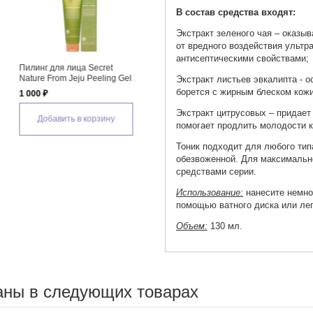
В состав средства входят:
Экстракт зеленого чая – оказы
от вредного воздействия ультр
антисептическими свойствами;
Крем для лица Secret Nature
l
From Jeju Cream
Экстракт листьев эвкалипта - 
борется с жирным блеском кожи
1 585 ₽
Экстракт цитрусовых – придает
Добавить в корзину
помогает продлить молодости к
Тоник подходит для любого тип
обезвоженной. Для максимальн
средствами серии.
Использование:
нанесите немно
помощью ватного диска или л
Объем:
130 мл.
аны в следующих товарах