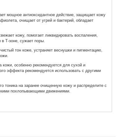
вает мощное антиоксидантное действие, защищает кожу
афиолета, очищает от угрей и бактерий, обладает
освежает кожу, помогает ликвидировать воспаления,
 в Т-зоне, сужает поры.
 чистый тон коже, устраняет веснушки и пигментацию,
ожи.
а кожи, особенно рекомендуется для сухой и
ого эффекта рекомендуется использовать с другими
го тоника на заранее очищенную кожу и распределите с
егкими похлопывающими движениями.