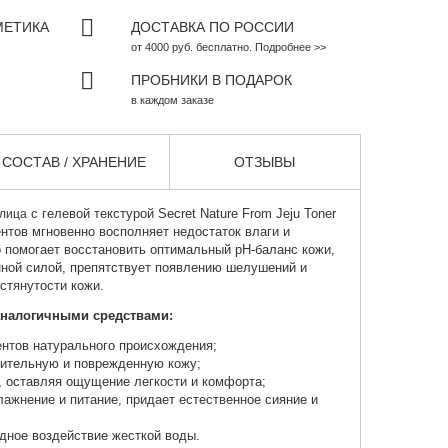
МЕТИКА
ДОСТАВКА ПО РОССИИ
от 4000 руб. бесплатно. Подробнее >>
ПРОБНИКИ В ПОДАРОК
в каждом заказе
СОСТАВ / ХРАНЕНИЕ
ОТЗЫВЫ
с гелевой текстурой Secret Nature From Jeju Toner
 лица
нтов мгновенно восполняет недостаток влаги и
 помогает восстановить оптимальный рН-баланс кожи,
нной силой, препятствует появлению шелушений и
стянутости кожи.
аналогичными средствами:
ентов натурального происхождения;
вительную и поврежденную кожу;
, оставляя ощущение легкости и комфорта;
лажнение и питание, придает естественное сияние и
дное воздействие жесткой воды.