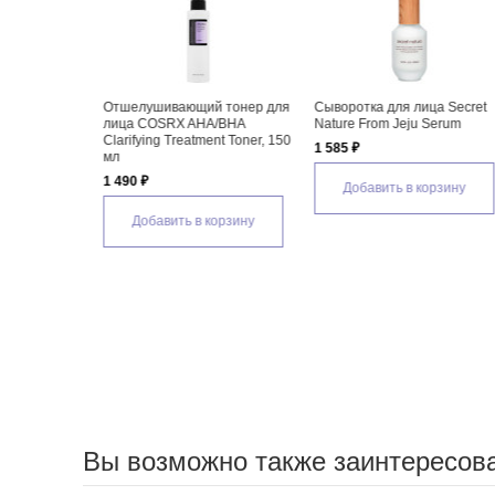
й тонер для
Сыворотка для лица Secret
Пилинг для лица Secret
HA/BHA
Nature From Jeju Serum
Nature From Jeju Peeling Ge
ment Toner, 150
1 585 ₽
1 000 ₽
Добавить в корзину
Добавить в корзину
 корзину
Вы возможно также заинтересов