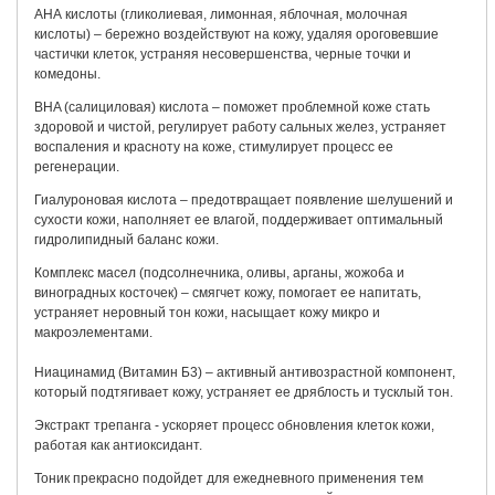
АНА кислоты (гликолиевая, лимонная, яблочная, молочная
кислоты) – бережно воздействуют на кожу, удаляя ороговевшие
частички клеток, устраняя несовершенства, черные точки и
комедоны.
BHA (салициловая) кислота – поможет проблемной коже стать
здоровой и чистой, регулирует работу сальных желез, устраняет
воспаления и красноту на коже, стимулирует процесс ее
регенерации.
Гиалуроновая кислота – предотвращает появление шелушений и
сухости кожи, наполняет ее влагой, поддерживает оптимальный
гидролипидный баланс кожи.
Комплекс масел (подсолнечника, оливы, арганы, жожоба и
виноградных косточек) – смягчет кожу, помогает ее напитать,
устраняет неровный тон кожи, насыщает кожу микро и
макроэлементами.
Ниацинамид (Витамин Б3) – активный антивозрастной компонент,
который подтягивает кожу, устраняет ее дряблость и тусклый тон.
Экстракт трепанга - ускоряет процесс обновления клеток кожи,
работая как антиоксидант.
Тоник прекрасно подойдет для ежедневного применения тем