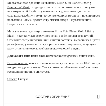
Маска тканевая для лица женьшенем Mijin Skin Planet Ginseng
Nourishing Mask
- подходит для всех типов кожи, особенно сухой
или возрастной. Глубоко увлажняет кожу, улучшает цвет лица,
сокращает глубину и количество имеющихся морщин и препятствует
появлению новых. Делает кожу мягкой, гладкой и увлажненной.
Подтягивает овал лица.
Маска тканевая для лица с золотом Mijin Skin Planet Gold Lifting
Mask
- подходит для всех типов кожи, особенно для возрастной.
Осветляет следы пигментанции и пятен постакне, выравнивает цвет и
рельеф лица, увлажняет кожу и разглаживает морщинки, защищает
кожу от негативного воздействия окружающей среды.
Для какого типа кожи подходит:
подходит для всех типов кожи.
Использование:
нанесите тканевую маску на лицо. Через 10-20 минут
аккуратно удалите маску. Слегка помассируйте кожу, чтобы помочь
эссенции полностью впитаться.
Объем:
1 штука
СОСТАВ / ХРАНЕНИЕ