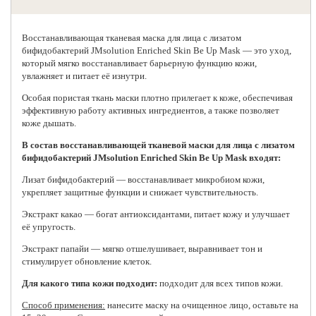
Восстанавливающая
тканевая маска для лица
с лизатом
бифидобактерий JMsolution Enriched Skin Be Up Mask — это уход,
который мягко восстанавливает барьерную функцию кожи,
увлажняет и питает её изнутри.
Особая пористая ткань маски плотно прилегает к коже, обеспечивая
эффективную работу активных ингредиентов, а также позволяет
коже дышать.
В состав восстанавливающей тканевой маски для лица с лизатом
бифидобактерий JMsolution Enriched Skin Be Up Mask входят:
Лизат бифидобактерий — восстанавливает микробиом кожи,
укрепляет защитные функции и снижает чувствительность.
Экстракт какао — богат антиоксидантами, питает кожу и улучшает
её упругость.
Экстракт папайи — мягко отшелушивает, выравнивает тон и
стимулирует обновление клеток.
Для какого типа кожи подходит:
подходит для всех типов кожи.
Способ применения:
нанесите маску на очищенное лицо, оставьте на