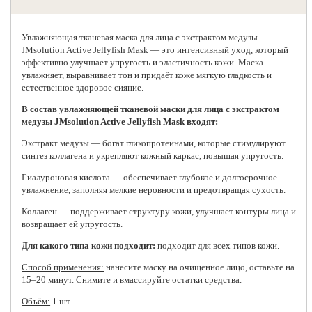
Увлажняющая тканевая маска для лица с экстрактом медузы
JMsolution
Active Jellyfish Mask — это интенсивный уход, который
эффективно улучшает упругость и эластичность кожи. Маска
увлажняет, выравнивает тон и придаёт коже мягкую гладкость и
естественное здоровое сияние.
В состав увлажняющей тканевой маски для лица с экстрактом
медузы JMsolution Active Jellyfish Mask входят:
Экстракт медузы — богат гликопротеинами, которые стимулируют
синтез коллагена и укрепляют кожный каркас, повышая упругость.
Гиалуроновая кислота — обеспечивает глубокое и долгосрочное
увлажнение, заполняя мелкие неровности и предотвращая сухость.
Коллаген — поддерживает структуру кожи, улучшает контуры лица и
возвращает ей упругость.
Для какого типа кожи подходит:
подходит для всех типов кожи.
Способ применения:
нанесите маску на очищенное лицо, оставьте на
15–20 минут. Снимите и вмассируйте остатки средства.
Объём:
1 шт