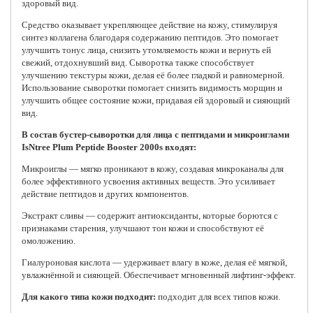
здоровый вид.
Средство оказывает укрепляющее действие на кожу, стимулируя
синтез коллагена благодаря содержанию пептидов. Это помогает
улучшить тонус лица, снизить утомляемость кожи и вернуть ей
свежий, отдохнувший вид. Сыворотка также способствует
улучшению текстуры кожи, делая её более гладкой и равномерной.
Использование сыворотки помогает снизить видимость морщин и
улучшить общее состояние кожи, придавая ей здоровый и сияющий
вид.
В состав бустер-сыворотки для лица с пептидами и микроиглами
IsNtree Plum Peptide Booster 2000s входят:
Микроиглы — мягко проникают в кожу, создавая микроканалы для
более эффективного усвоения активных веществ. Это усиливает
действие пептидов и других компонентов.
Экстракт сливы — содержит антиоксиданты, которые борются с
признаками старения, улучшают тон кожи и способствуют её
омоложению.
Гиалуроновая кислота — удерживает влагу в коже, делая её мягкой,
увлажнённой и сияющей. Обеспечивает мгновенный лифтинг-эффект.
Для какого типа кожи подходит:
подходит для всех типов кожи.