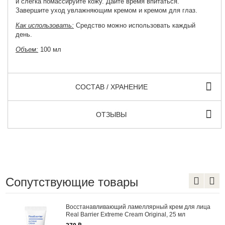
и слегка помассируйте кожу. Дайте время впитаться.
Завершите уход увлажняющим кремом и кремом для глаз.
Как использовать:
Средство можно использовать каждый
день.
Объем:
100 мл
СОСТАВ / ХРАНЕНИЕ
ОТЗЫВЫ
Сопутствующие товары
вливающий ламеллярный крем для лица
Увлажняющий
er Extreme Cream Original, 25 мл
Atopalm MLE 