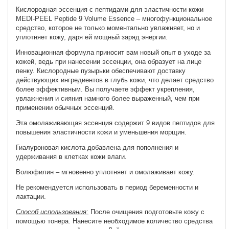
Кислородная эссенция
с пептидами для эластичности кожи
MEDI-PEEL Peptide 9 Volume Essence – многофункциональное
средство, которое не только моментально увлажняет, но и
уплотняет кожу, даря ей мощный заряд энергии.
Инновационная формула приносит вам новый опыт в уходе за
кожей, ведь при нанесении эссенции, она образует на лице
пенку. Кислородные пузырьки обеспечивают доставку
действующих ингредиентов в глубь кожи, что делает средство
более эффективным. Вы получаете эффект укрепления,
увлажнения и сияния намного более выраженный, чем при
применении обычных эссенций.
Эта омолаживающая эссенция содержит 9 видов пептидов для
повышения эластичности кожи и уменьшения морщин.
Гиалуроновая кислота добавлена для пополнения и
удерживания в клетках кожи влаги.
Волюфилин – мгновенно уплотняет и омолаживает кожу.
Не рекомендуется использовать в период беременности и
лактации.
Способ использования:
После очищения подготовьте кожу с
помощью тонера. Нанесите необходимое количество средства