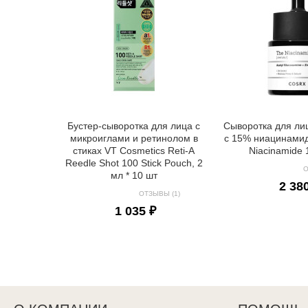
Бустер-сыворотка для лица с
Сыворотка для ли
микроиглами и ретинолом в
с 15% ниацинами
стиках VT Cosmetics Reti-A
Niacinamide
Reedle Shot 100 Stick Pouch, 2
О
мл * 10 шт
2 38
ОТЗЫВЫ (1)
1 035 ₽