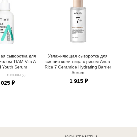
Осветл
Round La
ная сыворотка для
Увлажняющая сыворотка для
иолом TIAM Vita A
сияния кожи лица с рисом Anua
l Youth Serum
Rice 7 Ceramide Hydrating Barrier
Serum
ОТЗЫВЫ (2)
1 915 ₽
 025 ₽