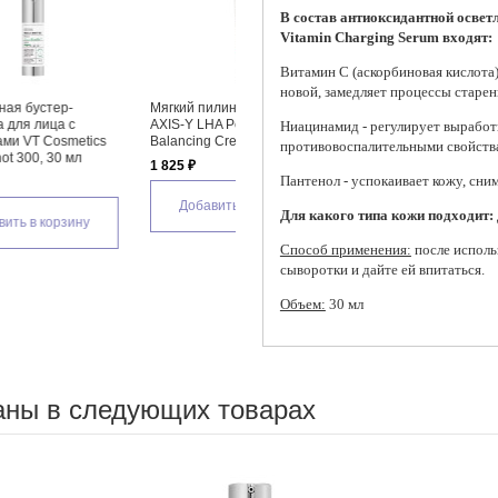
В состав антиоксидантной осветл
Vitamin Charging Serum входят:
Витамин С (аскорбиновая кислота
новой, замедляет процессы старени
 с
Увлажняющий ламеллярный
Увлажняющий крем для лица
Успок
крем для лица Atopalm MLE
AXIS-Y Biome Ultimate
для л
Ниацинамид - регулирует выработк
r
Cream, 8 мл
Indulging Cream
кисло
противовоспалительными свойств
Hyalu
160 ₽
2 280 ₽
Seru
Пантенол - успокаивает кожу, сни
2 360
Добавить в корзину
Добавить в корзину
Для какого типа кожи подходит:
Д
Способ применения:
после исполь
сыворотки и дайте ей впитаться.
Объем:
30 мл
аны в следующих товарах