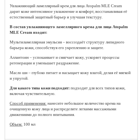
Увлажняющий ламеллярный крем для лица
Atopalm
MLE Cream
дарит коже интенсивное увлажнение и комфорт, восстанавливая её
естественный защитный барьер и улучшая текстуру.
В состав увлажняющего ламеллярного крема для лица Atopalm
MLE Cream входят:
Мультиламеллярная эмульсия – воссоздаёт структуру липидного
барьера кожи, способствуя его укреплению и защите.
Аллантоин – успокаивает и смягчает кожу, ускоряет процессы
регенерации и уменьшает раздражение.
Масло ши – глубоко питает и насыщает кожу влагой, делая её мягкой
и упругой.
Для какого типа кожи подходит:
подходит для всех типов кожи,
включая чувствительную.
Способ применения:
нанесите небольшое количество крема на
очищенную кожу лица и распределите легкими массажными
движениями до полного впитывания.
Объем:
100 мл