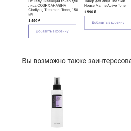
ивающий тонер для
Тонер для лица The Skin
Эмульсия для лица T
SRX AHA/BHA
House Marine Active Toner
House Marine Active 
 Treatment Toner, 150
1 590 ₽
1 650 ₽
Добавить в корзину
Добавить в корз
вить в корзину
Вы возможно также заинтересов