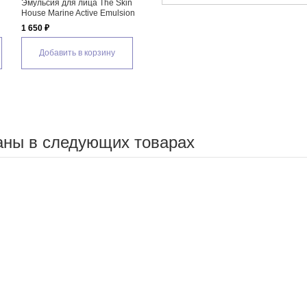
he Skin
Крем для лица The Skin
Emulsion
House Marine Active Cream
1 790 ₽
ину
Добавить в корзину
аны в следующих товарах