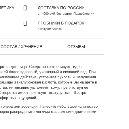
МЕТИКА
ДОСТАВКА ПО РОССИИ
от 4000 руб. бесплатно. Подробнее >>
ПРОБНИКИ В ПОДАРОК
в каждом заказе
СОСТАВ / ХРАНЕНИЕ
ОТЗЫВЫ
ротка для лица
. Средство контролирует гидро-
ая ей более здоровый, ухоженный и сияющий вид. При
окаивающее действие, устраняет сухость и шелушения
рамиды и гиалуроновая кислота, которые Вы найдете в
ства, интенсивно увлажняют кожу, препятствуя ее
ыворотка имеет приятную текстуру геля, быстро
омфортных ощущений.
 тонера или эссенции. Нанесите небольшое количество
омерно распределите легкими массажными движениями