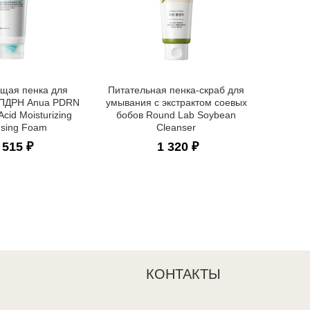
Пен
микро
Ree
щая пенка для
Питательная пенка-скраб для
 ПДРН Anua PDRN
умывания с экстрактом соевых
Acid Moisturizing
бобов Round Lab Soybean
nsing Foam
Cleanser
 515 ₽
1 320 ₽
КОНТАКТЫ