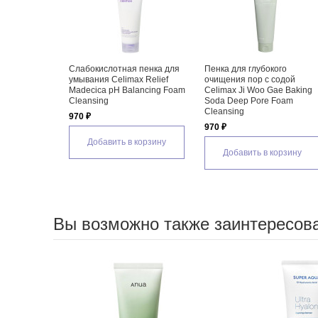
нка для умывания
Салициловая пенка для
Увлажняющая пенка
ow pH Good Morning
проблемной кожи лица
умывания с ПДРН A
nser, 50 мл
Celimax Ji Woo Gae Cica BHA
PDRN Hyaluronic Ac
Acne Foam Cleansing
Moisturizing Cleans
1 475 ₽
1 515 ₽
вить в корзину
Добавить в корзину
Добавить в кор
Вы возможно также заинтересов