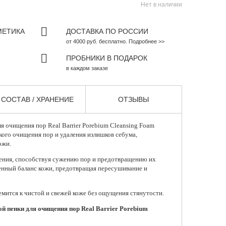
Нет в наличии
МЕТИКА
ДОСТАВКА ПО РОССИИ
от 4000 руб. бесплатно. Подробнее >>
ПРОБНИКИ В ПОДАРОК
в каждом заказе
СОСТАВ / ХРАНЕНИЕ
ОТЗЫВЫ
ля очищения пор
Real Barrier
Porebium Cleansing Foam
кого очищения пор и удаления излишков себума,
ожи.
нения, способствуя сужению пор и предотвращению их
енный баланс кожи, предотвращая пересушивание и
емится к чистой и свежей коже без ощущения стянутости.
ой пенки для очищения пор Real Barrier Porebium