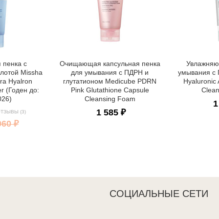
пенка с
Очищающая капсульная пенка
Увлажняю
слотой Missha
для умывания с ПДРН и
умывания с
ra Hyalron
глутатионом Medicube PDRN
Hyaluronic 
r (Годен до:
Pink Glutathione Capsule
Clea
026)
Cleansing Foam
1
1 585 ₽
ТЗЫВЫ (3)
960 ₽
СОЦИАЛЬНЫЕ СЕТИ