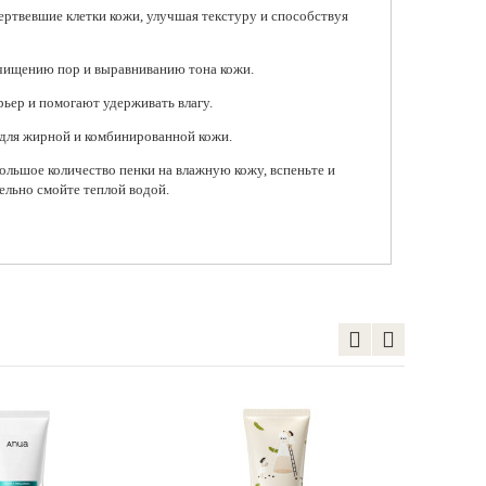
ртвевшие клетки кожи, улучшая текстуру и способствуя
очищению пор и выравниванию тона кожи.
ьер и помогают удерживать влагу.
Увлажняющая гель-пенка для
умывания с янтарной
для жирной и комбинированной кожи.
кислотой Anua Heartleaf
Succinic Moisture Cleansing
ольшое количество пенки на влажную кожу, вспеньте и
Foam
ельно смойте теплой водой.
1 515 ₽
Добавить в корзину