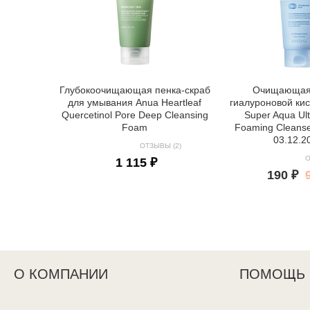
Глубокоочищающая пенка-скраб
Очищающая 
для умывания Anua Heartleaf
гиалуроновой ки
Quercetinol Pore Deep Cleansing
Super Aqua Ult
Foam
Foaming Cleanse
03.12.2
ОТЗЫВЫ (2)
О
1 115 ₽
190 ₽
О КОМПАНИИ
ПОМОЩЬ