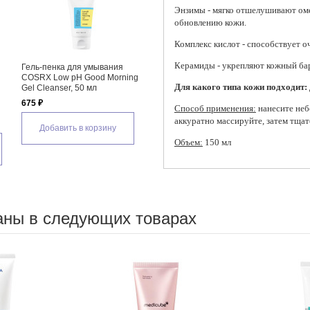
Энзимы - мягко отшелушивают оме
обновлению кожи.
Комплекс кислот - способствует 
Керамиды - укрепляют кожный бар
 для
Увлажняющая очищающая
Энзимная гель-пенка для
nua
гель-пенка для умывания с
умывания By Wishtrend Green
Для какого типа кожи подходит:
id
березовым соком Round Lab
Tea & Enzyme Milky Foaming
ing Foam
Birch Juice Moisturizing
Wash
Способ применения:
нанесите неб
Cleanser
1 560 ₽
аккуратно массируйте, затем тщат
1 240 ₽
зину
Добавить в корзину
Объем:
150 мл
Добавить в корзину
аны в следующих товарах