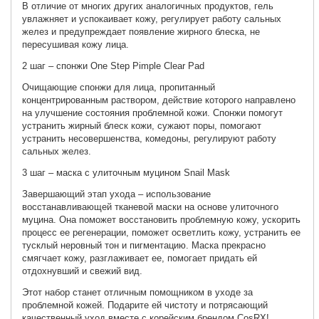
В отличие от многих других аналогичных продуктов, гель
увлажняет и успокаивает кожу, регулирует работу сальных
желез и предупреждает появление жирного блеска, не
пересушивая кожу лица.
2 шаг – спонжи One Step Pimple Clear Pad
Очищающие спонжи для лица, пропитанный
концентрированным раствором, действие которого направлено
на улучшение состояния проблемной кожи. Спонжи помогут
устранить жирный блеск кожи, сужают поры, помогают
устранить несовершенства, комедоны, регулируют работу
сальных желез.
3 шаг – маска с улиточным муцином Snail Mask
Завершающий этап ухода – использование
восстанавливающей тканевой маски на основе улиточного
муцина. Она поможет восстановить проблемную кожу, ускорить
процесс ее регенерации, поможет осветлить кожу, устранить ее
тусклый неровный тон и пигментацию. Маска прекрасно
смягчает кожу, разглаживает ее, помогает придать ей
отдохнувший и свежий вид.
Этот набор станет отличным помощником в уходе за
проблемной кожей. Подарите ей чистоту и потрясающий
качественный уход вместе с корейским брендом CosRX!