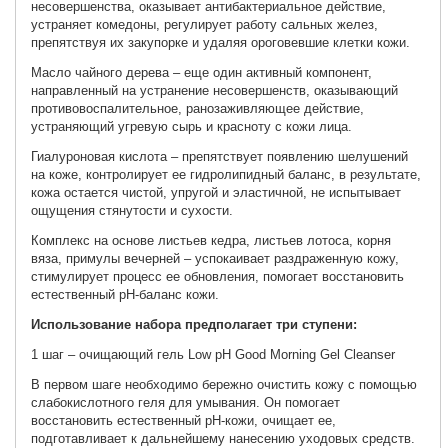
несовершенства, оказывает антибактериальное действие,
устраняет комедоны, регулирует работу сальных желез,
препятствуя их закупорке и удаляя ороговевшие клетки кожи.
Масло чайного дерева – еще один активный компонент,
направленный на устранение несовершенств, оказывающий
противовоспалительное, ранозаживляющее действие,
устраняющий угревую сырь и красноту с кожи лица.
Гиалуроновая кислота – препятствует появлению шелушений
на коже, контролирует ее гидролипидный баланс, в результате,
кожа остается чистой, упругой и эластичной, не испытывает
ощущения стянутости и сухости.
Комплекс на основе листьев кедра, листьев лотоса, корня
вяза, примулы вечерней – успокаивает раздраженную кожу,
стимулирует процесс ее обновления, помогает восстановить
естественный рН-баланс кожи.
Использование набора предполагает три ступени:
1 шаг – очищающий гель Low pH Good Morning Gel Cleanser
В первом шаге необходимо бережно очистить кожу с помощью
слабокислотного геля для умывания. Он помогает
восстановить естественный рН-кожи, очищает ее,
подготавливает к дальнейшему нанесению уходовых средств.