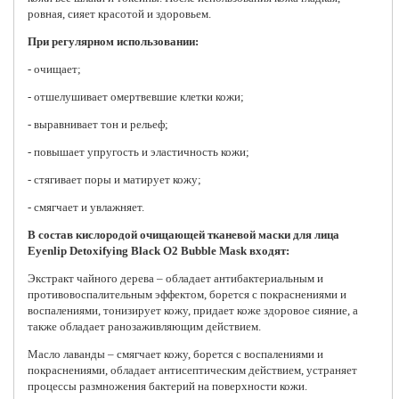
ровная, сияет красотой и здоровьем.
При регулярном использовании:
- очищает;
- отшелушивает омертвевшие клетки кожи;
- выравнивает тон и рельеф;
- повышает упругость и эластичность кожи;
- стягивает поры и матирует кожу;
- смягчает и увлажняет.
В состав кислородой очищающей тканевой маски для лица
Eyenlip Detoxifying Black O2 Bubble Mask входят:
Экстракт чайного дерева – обладает антибактериальным и
противовоспалительным эффектом, борется с покраснениями и
воспалениями, тонизирует кожу, придает коже здоровое сияние, а
также обладает ранозаживляющим действием.
Масло лаванды – смягчает кожу, борется с воспалениями и
покраснениями, обладает антисептическим действием, устраняет
процессы размножения бактерий на поверхности кожи.