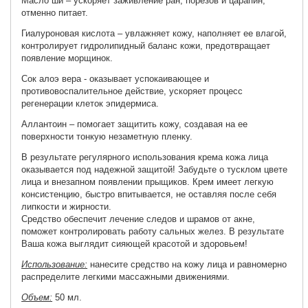
Масло ши – ускоряет заживление ран, порезов и царапин,
отменно питает.
Гиалуроновая кислота – увлажняет кожу, наполняет ее влагой,
контролирует гидролипидный баланс кожи, предотвращает
появление морщинок.
Сок алоэ вера - оказывает успокаивающее и
противовоспалительное действие, ускоряет процесс
регенерации клеток эпидермиса.
Аллантоин – помогает защитить кожу, создавая на ее
поверхности тонкую незаметную пленку.
В результате регулярного использования крема кожа лица
оказывается под надежной защитой! Забудьте о тусклом цвете
лица и внезапном появлении прыщиков. Крем имеет легкую
консистенцию, быстро впитывается, не оставляя после себя
липкости и жирности.
Средство обеспечит лечение следов и шрамов от акне,
поможет контролировать работу сальных желез. В результате
Ваша кожа выглядит сияющей красотой и здоровьем!
Использование:
нанесите средство на кожу лица и равномерно
распределите легкими массажными движениями.
Объем:
50 мл.