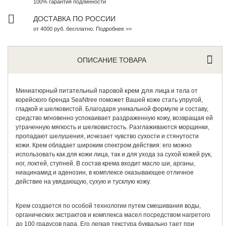
100% гарантия подлинности
ДОСТАВКА ПО РОССИИ
от 4000 руб. бесплатно. Подробнее >>
ОПИСАНИЕ ТОВАРА
крем для лица
Миниатюрный питательный паровой
и тела от
корейского бренда SeaNtree поможет Вашей коже стать упругой,
гладкой и шелковистой. Благодаря уникальной формуле и составу,
средство мгновенно успокаивает раздраженную кожу, возвращая ей
утраченную мягкость и шелковистость. Разглаживаются морщинки,
пропадают шелушения, исчезает чувство сухости и стянутости
кожи. Крем обладает широким спектром действия: его можно
использовать как для кожи лица, так и для ухода за сухой кожей рук,
ног, локтей, ступней. В состав крема входит масло ши, арганы,
ниацинамид и аденозин, в комплексе оказывающее отличное
действие на увядающую, сухую и тусклую кожу.
Крем создается по особой технологии путем смешивания воды,
органических экстрактов и комплекса масел посредством нагретого
до 100 градусов пара. Его легкая текстура буквально тает при