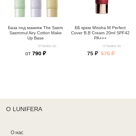
База под макияж The Saem
ББ крем Missha M Perfect
Saemmul Airy Cotton Make
Cover B.B Cream 20ml SPF42
Up Base
PA+++
ОТЗЫВЫ (8)
ОТЗЫВЫ (9)
от
790 ₽
75 ₽
575 ₽
О LUNIFERA
О нас