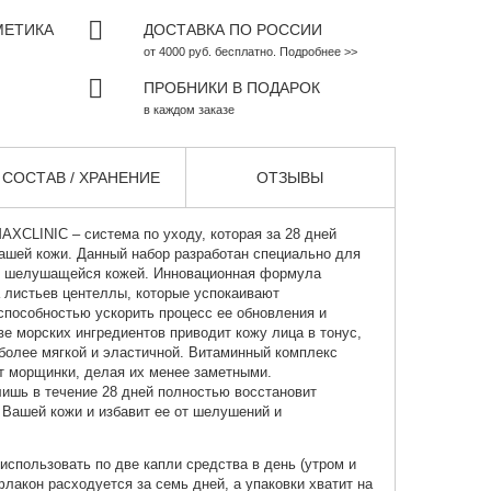
МЕТИКА
ДОСТАВКА ПО РОССИИ
от 4000 руб. бесплатно. Подробнее >>
ПРОБНИКИ В ПОДАРОК
в каждом заказе
СОСТАВ / ХРАНЕНИЕ
ОТЗЫВЫ
AXCLINIC
– система по уходу, которая за 28 дней
ашей кожи. Данный набор разработан специально для
й, шелушащейся кожей. Инновационная формула
а листьев центеллы, которые успокаивают
способностью ускорить процесс ее обновления и
е морских ингредиентов приводит кожу лица в тонус,
 более мягкой и эластичной. Витаминный комплекс
т морщинки, делая их менее заметными.
ишь в течение 28 дней полностью восстановит
Вашей кожи и избавит ее от шелушений и
спользовать по две капли средства в день (утром и
лакон расходуется за семь дней, а упаковки хватит на