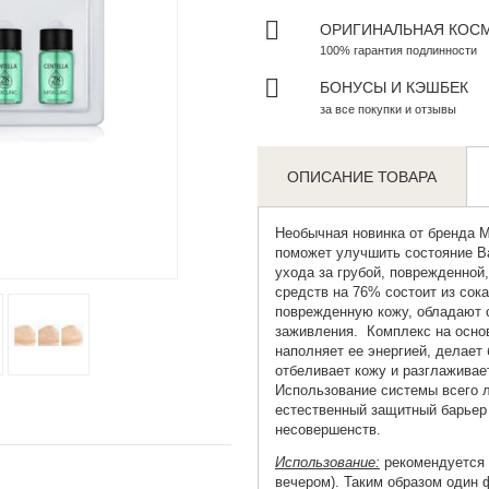
ОРИГИНАЛЬНАЯ КОС
100% гарантия подлинности
БОНУСЫ И КЭШБЕК
за все покупки и отзывы
ОПИСАНИЕ ТОВАРА
Необычная новинка от бренда
M
поможет улучшить состояние В
Zoom
ухода за грубой, поврежденно
средств на 76% состоит из сок
поврежденную кожу, обладают 
заживления. Комплекс на основ
наполняет ее энергией, делает
отбеливает кожу и разглаживае
Использование системы всего л
естественный защитный барьер 
несовершенств.
Использование:
рекомендуется и
вечером). Таким образом один ф