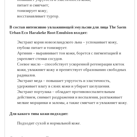
питает и смягчает;
тонизирует кожу;
восстанавливает тургор.
В состав интенсивно увлажняющей эмульсии для лица The Saem
Urban Eco Harakeke Root Emulsion входят:
Экстракт корня новозеландского льна – успокаивает кожу,
глубоко питает и тонизирует.
Аргинин – выравнивает тон кожи, борется с пигментацией и
укрепляет стенки сосудов.
Соевое масло – способствует ускоренной регенерации клеток
кожи, увлажняет кожу и препятствует образованию свободных
радикалов.
Экстракт меда – повышает упругость и эластичность,
удерживает влагу в слоях кожи и убирает шелушения.
Экстракт портулака – обладает противовоспалительным
действием, снимает раздражения и воспаления, разглаживает
мелкие морщинки и заломы, а также смягчает и увлажняет кожу.
Для какого типа кожи подходит:
Подходит сухой и нормальной коже.