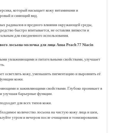
ерсика, который насыщает кожу витаминами и
оровый и сияющий вид.
ных радикалов и вредного влияния окружающей среды,
жняющий персиковый
Подтягивающий бустер-крем
Легкий восстана
редство быстро впитывается, не оставляя липкости и
-эссенция для лица
для лица с ретиналем и
ламеллярный кре
деальным для ежедневного использования.
Peach 77% Niacin
микроиглами Celimax The
Real Barrier Extr
ce Toner
Vita-A Retinal Shot Tightening
Light, 25 мл
ого лосьона-молочка для лица Anua Peach 77 Niacin
Booster
 ₽
215 ₽
1 945 ₽
щными увлажняющими и питательными свойствами, улучшает
обавить в корзину
Добавить в к
Добавить в корзину
ть.
ает осветлить кожу, уменьшить пигментацию и выровнять её
функции кожи.
жняющими и заживляющими свойствами. Глубоко проникает в
 и улучшая барьерные функции.
подходит для всех типов кожи.
бходимое количество лосьона на чистую кожу лица и шеи,
ользуйте утром и вечером после очищения и тонизирования.