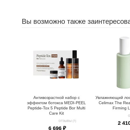
Вы возможно также заинтересов
Антивозрастной набор с
Увлажняющий лос
эффектом ботокса MEDI-PEEL
Celimax The Rea
Peptide-Tox 5 Peptide Bor Multi
Firming L
Care Kit
О
ОТЗЫВЫ (7)
2 41
6 696 ₽