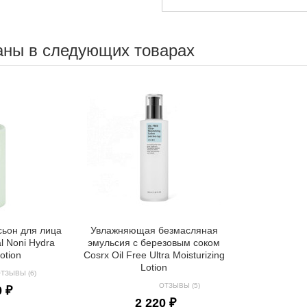
аны в следующих товарах
ьон для лица
Увлажняющая безмасляная
l Noni Hydra
эмульсия с березовым соком
otion
Cosrx Oil Free Ultra Moisturizing
Lotion
ТЗЫВЫ (6)
ОТЗЫВЫ (5)
0 ₽
2 220 ₽