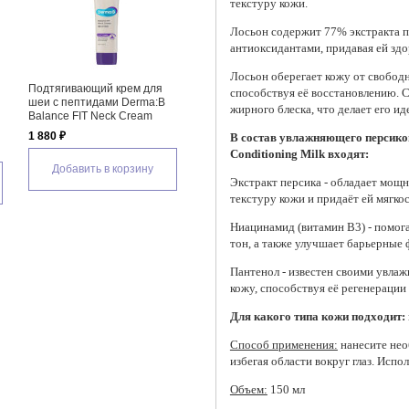
текстуру кожи.
Лосьон содержит 77% экстракта п
антиоксидантами, придавая ей зд
Лосьон оберегает кожу от свобод
Подтягивающий крем для
Увлажняющий ламеллярный
Увла
способствуя её восстановлению. С
шеи с пептидами Derma:B
крем для лица Atopalm MLE
тонер
жирного блеска, что делает его и
Balance FIT Neck Cream
Cream, 8 мл
Anua 
Essen
1 880 ₽
165 ₽
В состав увлажняющего персиков
1 995
Conditioning Milk входят:
Добавить в корзину
Добавить в корзину
Экстракт персика - обладает мо
Д
текстуру кожи и придаёт ей мягкос
Ниацинамид (витамин B3) - помог
тон, а также улучшает барьерные 
Пантенол - известен своими увла
кожу, способствуя её регенерации
Для какого типа кожи подходит:
Способ применения:
нанесите нео
избегая области вокруг глаз. Исп
Объем:
150 мл