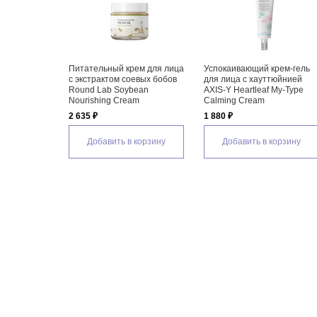
Питательный крем для лица
Успокаивающий крем-гель
с экстрактом соевых бобов
для лица с хауттюйнией
Round Lab Soybean
AXIS-Y Heartleaf My-Type
Nourishing Cream
Calming Cream
2 635 ₽
1 880 ₽
Добавить в корзину
Добавить в корзину