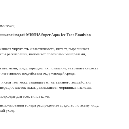
ями кожи;
дниковой водой MISSHA Super Aqua Ice Tear Emulsion
вышает упругость и эластичность, питает, выравнивает
ессы регенерации, наполняет полезными минералами,
 заломами, предотвращает их появление, устраняет сухость
т негативного воздействия окружающей среды.
 и смягчает кожу, защищает от негативного воздействия
нерацию клеток кожи, разглаживает морщинки и заломы.
подходит для всех типов кожи.
использования тонера распределите средство по всему лицу.
ный уход.