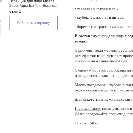
a Super
Гидрофильное масло Missha
ing Mask
Super Aqua Watery Cleansing
- освежает и успокаивает;
Oil
1 345 ₽
- глубоко увлажняет и питает;
зину
- борется с возрастными изменени
Добавить в корзину
В состав эмульсии для лица с ле
входят:
Ледниковая вода – тонизирует, по
рельеф и тон кожи, ускоряет проц
витаминами и аминокислотами.
Сквалан – борется с морщинками и
и шелушения, а также защищает о
Масло макадамии – глубоко питает
окружающей среды, ускоряет реге
Для какого типа кожи подходит:
Использование:
после умывания и 
Далее продолжайте свой ежеднев
Объем:
150 мл