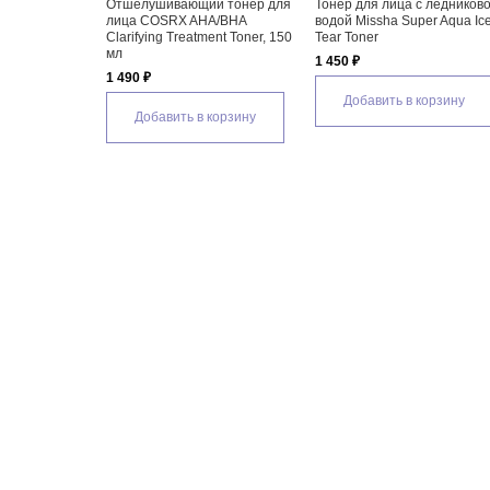
я для лица Missha
Крем для лица с ледниковой
Ночная маска Missh
ua Ice Tear Essence
водой Missha Super Aqua Ice
Aqua Ice Tear Sleep
Tear Cream
1 370 ₽
1 690 ₽
вить в корзину
Добавить в кор
Добавить в корзину