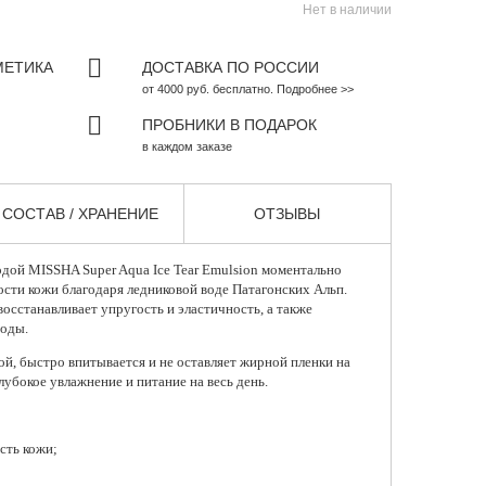
Нет в наличии
МЕТИКА
ДОСТАВКА ПО РОССИИ
от 4000 руб. бесплатно. Подробнее >>
ПРОБНИКИ В ПОДАРОК
в каждом заказе
СОСТАВ / ХРАНЕНИЕ
ОТЗЫВЫ
одой
MISSHA Super Aqua Ice Tear Emulsion моментально
ости кожи благодаря ледниковой воде Патагонских Альп.
восстанавливает упругость и эластичность, а также
воды.
ой, быстро впитывается и не оставляет жирной пленки на
лубокое увлажнение и питание на весь день.
сть кожи;