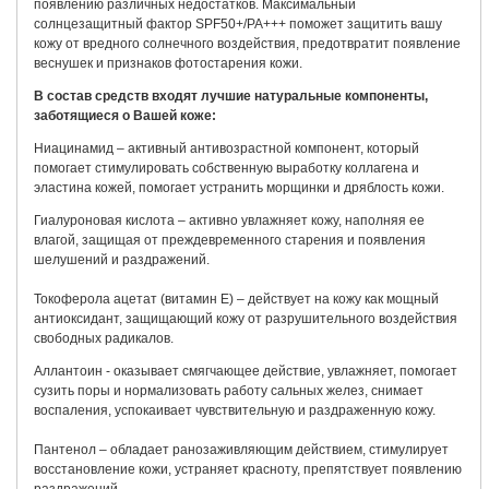
появлению различных недостатков. Максимальный
солнцезащитный фактор SPF50+/PA+++ поможет защитить вашу
кожу от вредного солнечного воздействия, предотвратит появление
веснушек и признаков фотостарения кожи.
В состав средств входят лучшие натуральные компоненты,
заботящиеся о Вашей коже:
Ниацинамид – активный антивозрастной компонент, который
помогает стимулировать собственную выработку коллагена и
эластина кожей, помогает устранить морщинки и дряблость кожи.
Гиалуроновая кислота – активно увлажняет кожу, наполняя ее
влагой, защищая от преждевременного старения и появления
шелушений и раздражений.
Токоферола ацетат (витамин Е) – действует на кожу как мощный
антиоксидант, защищающий кожу от разрушительного воздействия
свободных радикалов.
Аллантоин - оказывает смягчающее действие, увлажняет, помогает
сузить поры и нормализовать работу сальных желез, снимает
воспаления, успокаивает чувствительную и раздраженную кожу.
Пантенол – обладает ранозаживляющим действием, стимулирует
восстановление кожи, устраняет красноту, препятствует появлению
раздражений.