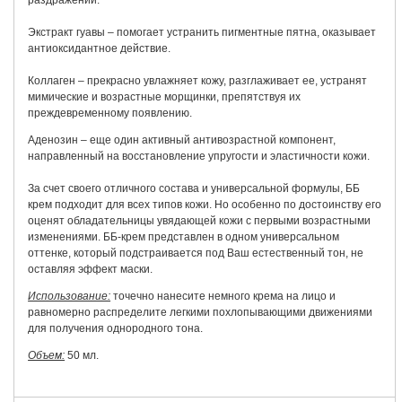
Экстракт гуавы – помогает устранить пигментные пятна, оказывает
антиоксидантное действие.
Коллаген – прекрасно увлажняет кожу, разглаживает ее, устранят
мимические и возрастные морщинки, препятствуя их
преждевременному появлению.
Аденозин – еще один активный антивозрастной компонент,
направленный на восстановление упругости и эластичности кожи.
За счет своего отличного состава и универсальной формулы, ББ
крем подходит для всех типов кожи. Но особенно по достоинству его
оценят обладательницы увядающей кожи с первыми возрастными
изменениями. ББ-крем представлен в одном универсальном
оттенке, который подстраивается под Ваш естественный тон, не
оставляя эффект маски.
Использование:
точечно нанесите немного крема на лицо и
равномерно распределите легкими похлопывающими движениями
для получения однородного тона.
Объем:
50 мл.