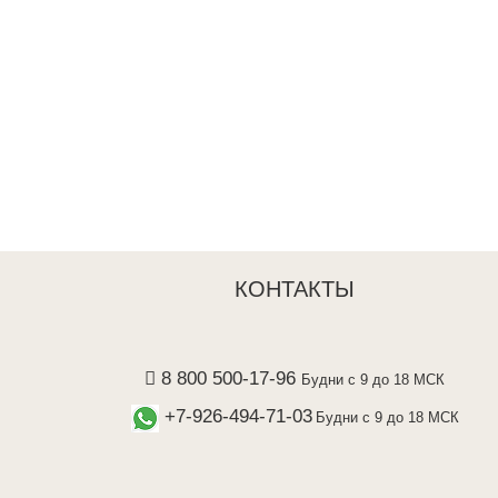
Tony
Средство для удаления
кутикулы Missha The Style
Lusid Nail Care Cuticle
Remover
340 ₽
ну
Добавить в корзину
КОНТАКТЫ
8 800 500-17-96
Будни с 9 до 18 МСК
+7-926-494-71-03
Будни с 9 до 18 МСК