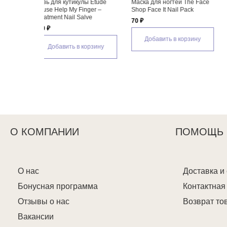
Бальзам для ногтей Tony
Масло для кутикулы Tony
Средство 
Moly Simply Style Nail
Moly Tony Nail Basic B05
кутикулы Ho
Treatment
Cuticle Oil
Cuticle Re
390 ₽
220 ₽
190 ₽
Добавить в корзину
Добавить в корзину
Добави
О КОМПАНИИ
ПОМОЩЬ
О нас
Доставка и
Бонусная программа
Контактна
Отзывы о нас
Возврат то
Вакансии