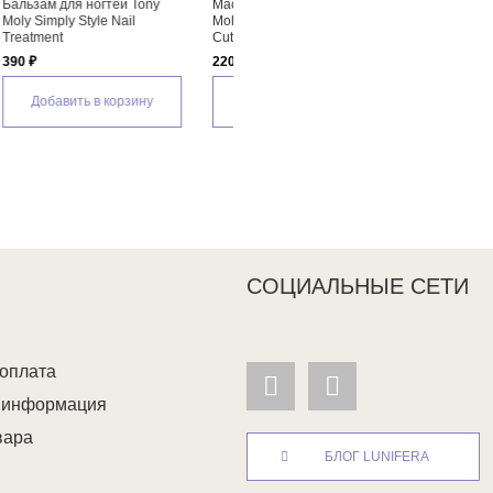
для удаления
Масло для кутикулы Holika
Карандаш для ногтей 
lika Holika Nails
Holika Healing Nails Cuticle Oil
Moly Easy Solution Nail
mover
Treatment
190 ₽
500 ₽
Добавить в корзину
ть в корзину
Добавить в корзи
СОЦИАЛЬНЫЕ СЕТИ
 оплата
я информация
вара
БЛОГ LUNIFERA