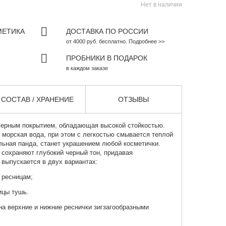
Нет в наличии
МЕТИКА
ДОСТАВКА ПО РОССИИ
от 4000 руб. бесплатно. Подробнее >>
ПРОБНИКИ В ПОДАРОК
в каждом заказе
СОСТАВ / ХРАНЕНИЕ
ОТЗЫВЫ
мерным покрытием, обладающая высокой стойкостью.
и морская вода, при этом с легкостью смывается теплой
льная панда, станет украшением любой косметички.
сохраняют глубокий черный тон, придавая
 выпускается в двух вариантах:
 ресницам;
цы тушь.
на верхние и нижние реснички зигзагообразными