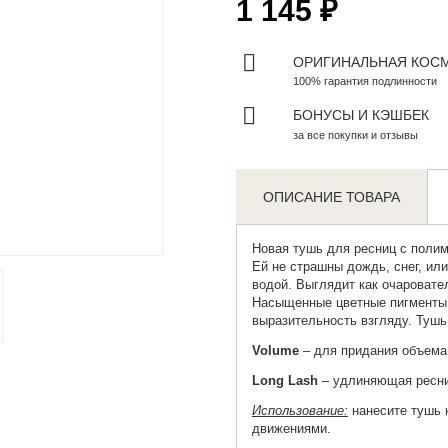
1 145 ₽
ОРИГИНАЛЬНАЯ КОС
100% гарантия подлинности
БОНУСЫ И КЭШБЕК
за все покупки и отзывы
ОПИСАНИЕ ТОВАРА
Zoom
Новая тушь
для ресниц с поли
Ей не страшны дождь, снег, ил
водой. Выглядит как очаровате
Насыщенные цветные пигменты 
выразительность взгляду. Тушь
Volume
– для придания объема
Long Lash
– удлиняющая ресни
Использование:
нанесите тушь 
движениями.