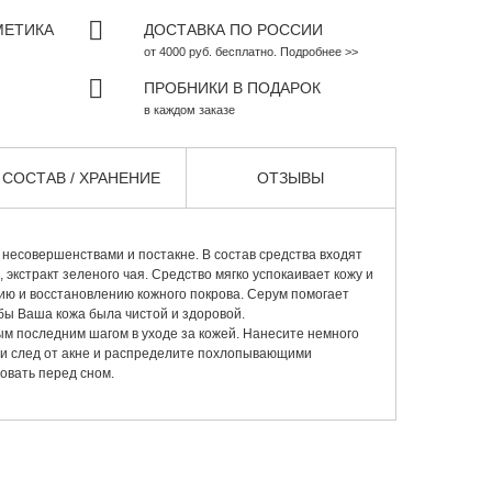
МЕТИКА
ДОСТАВКА ПО РОССИИ
от 4000 руб. бесплатно. Подробнее >>
ПРОБНИКИ В ПОДАРОК
в каждом заказе
СОСТАВ / ХРАНЕНИЕ
ОТЗЫВЫ
 несовершенствами и постакне. В состав средства входят
 экстракт зеленого чая. Средство мягко успокаивает кожу и
ию и восстановлению кожного покрова. Серум помогает
обы Ваша кожа была чистой и здоровой.
м последним шагом в уходе за кожей. Нанесите немного
ли след от акне и распределите похлопывающими
овать перед сном.