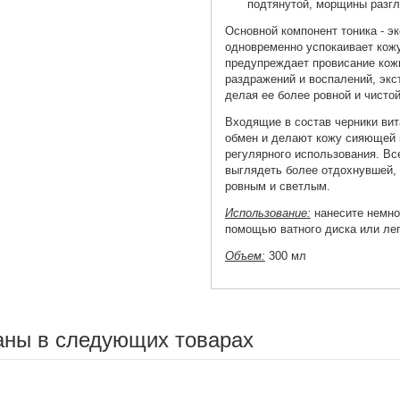
подтянутой, морщины разгл
Основной компонент тоника - э
одновременно успокаивает кожу.
предупреждает провисание кожи
раздражений и воспалений, экс
делая ее более ровной и чистой
Входящие в состав черники вит
обмен и делают кожу сияющей 
регулярного использования. Вс
выглядеть более отдохнувшей, 
ровным и светлым.
Использование:
нанесите немно
помощью ватного диска или л
Объем:
300 мл
аны в следующих товарах