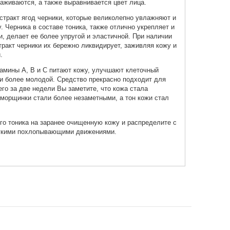
аживаются, а также выравнивается цвет лица.
кстракт ягод черники, которые великолепно увлажняют и
 Черника в составе тоника, также отлично укрепляет и
, делает ее более упругой и эластичной. При наличии
тракт черники их бережно ликвидирует, заживляя кожу и
.
амины А, В и С питают кожу, улучшают клеточный
и более молодой. Средство прекрасно подходит для
его за две недели Вы заметите, что кожа стала
морщинки стали более незаметными, а тон кожи стал
го тоника на заранее очищенную кожу и распределите с
егкими похлопывающими движениями.