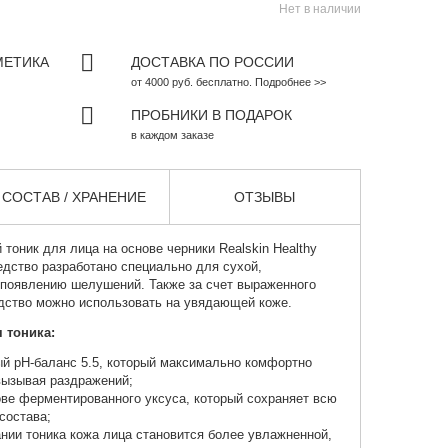
Нет в наличии
МЕТИКА
ДОСТАВКА ПО РОССИИ
от 4000 руб. бесплатно. Подробнее >>
ПРОБНИКИ В ПОДАРОК
в каждом заказе
СОСТАВ / ХРАНЕНИЕ
ОТЗЫВЫ
тоник для лица на основе черники
Realskin Healthy
Средство разработано специально для сухой,
 появлению шелушений. Также за счет выраженного
едство можно использовать на увядающей коже.
 тоника:
й рН-баланс 5.5, который максимально комфортно
вызывая раздражений;
ове ферментированного уксуса, который сохраняет всю
состава;
нии тоника кожа лица становится более увлажненной,