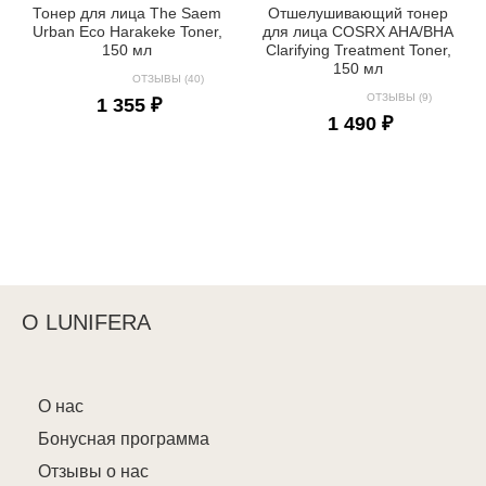
Тонер для лица The Saem
Отшелушивающий тонер
Urban Eco Harakeke Toner,
для лица COSRX AHA/BHA
150 мл
Clarifying Treatment Toner,
150 мл
ОТЗЫВЫ (40)
ОТЗЫВЫ (9)
1 355 ₽
1 490 ₽
О LUNIFERA
О нас
Бонусная программа
Отзывы о нас